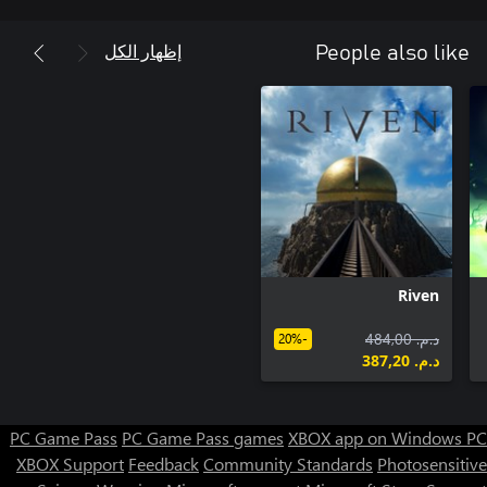
إظهار الكل
People also like
Riven
د.م.‏ 484,00
-20%
د.م.‏ 387,20
PC Game Pass
PC Game Pass games
XBOX app on Windows PC
XBOX Support
Feedback
Community Standards
Photosensitive