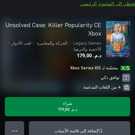
تخطي إلى المحتوى الرئيسي
Unsolved Case: Killer Popularity CE
Xbox
Legacy Games
•
الحركة والمغامرة
•
لعب الأدوار
•
الأحجية والتريفيا
د.م.‏ 179,00
محسّنة لـ Xbox Series X|S
توافق ذكي
4 من اللغات المدعمة
شراء
د.م.‏ 179,00
إضافة إلى قائمة الأمنيات
● ● ●