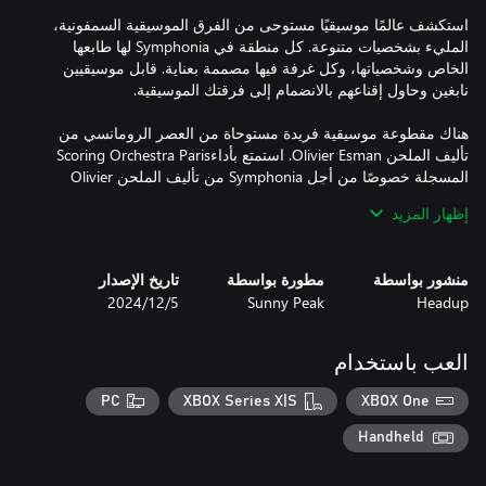
استكشف عالمًا موسيقيًا مستوحى من الفرق الموسيقية السمفونية،
المليء بشخصيات متنوعة. كل منطقة في Symphonia لها طابعها
الخاص وشخصياتها، وكل غرفة فيها مصممة بعناية. قابل موسيقيين
هناك مقطوعة موسيقية فريدة مستوحاة من العصر الرومانسي من
تأليف الملحن Olivier Esman. استمتع بأداءScoring Orchestra Paris
المسجلة خصوصًا من أجل Symphonia من تأليف الملحن Olivier
Esman بالتعاون مع Alexandre Bucas-Français وLou Corroyer. قدّم
إظهار المزيد
حفلات آسرة تركز كل منها على إحدى فئات الآلات الموسيقية- الوترية
منشور بواسطة
مطورة بواسطة
تاريخ الإصدار
استكشِف عالم Symphonia، وتنقّل فيه، واعزف على الكمان، واجمع
Headup
Sunny Peak
5‏/12‏/2024
العب باستخدام
- خض تجارب وتحديات منصات مدهشة وتغلب عليها مستعينًا بقدرات
PC
XBOX Series X|S
XBOX One
Handheld