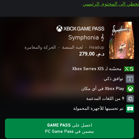
تخطي إلى المحتوى الرئيسي
Symphonia 𝄞
Headup
•
لعبة المنصة
•
الحركة والمغامرة
د.م.‏ 279,00
محسّنة لـ Xbox Series X|S
توافق ذكي
Xbox Play في أي مكان
9 من اللغات المدعمة
تم تحسينها للأجهزة المحمولة
احصل على GAME PASS
مضمن في PC Game Pass