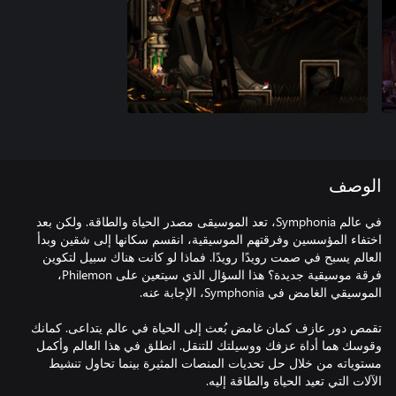
الوصف
في عالم Symphonia، تعد الموسيقى مصدر الحياة والطاقة. ولكن بعد
اختفاء المؤسسين وفرقتهم الموسيقية، انقسم سكانها إلى شقين وبدأ
العالم يسبح في صمت رويدًا رويدًا. فماذا لو كانت هناك سبيل لتكوين
فرقة موسيقية جديدة؟ هذا السؤال الذي سيتعين على Philemon،
تقمص دور عازف كمان غامض بُعث إلى الحياة في عالم يتداعى. كمانك
وقوسك هما أداة عزفك ووسيلتك للتنقل. انطلق في هذا العالم وأكمل
مستوياته من خلال حل تحديات المنصات المثيرة بينما تحاول تنشيط