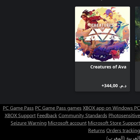
Creatures of Ava
د.م.‏ 344,00+
PC Game Pass
PC Game Pass games
XBOX app on Windows PC
XBOX Support
Feedback
Community Standards
Photosensitive
Seizure Warning
Microsoft account
Microsoft Store Support
Returns
Orders tracking
العربية (المغرب)