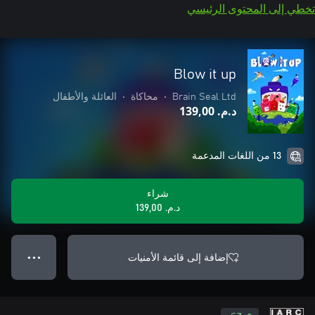
تخطي إلى المحتوى الرئيسي
Blow it up
Brain Seal Ltd
•
محاكاة
•
العائلة والأطفال
د.م.‏ 139,00
13 من اللغات المدعمة
شراء
د.م.‏ 139,00
إضافة إلى قائمة الأمنيات
● ● ●