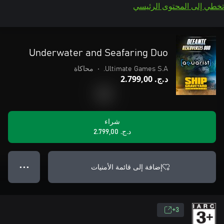
تخطي إلى المحتوى الرئيسي
Underwater and Seafaring Duo
Ultimate Games S.A.
•
محاكاة
د.ج.‏ 2.799,00
شراء
د.ج.‏ 2.799,00
إضافة إلى قائمة الأمنيات
● ● ●
3+