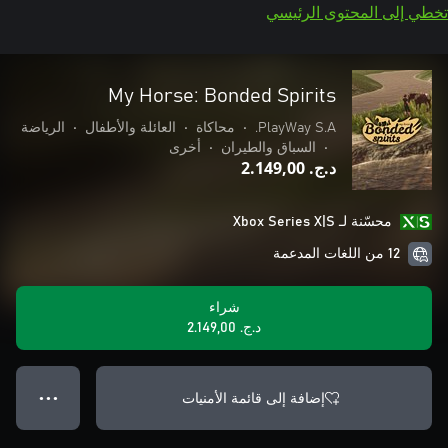
تخطي إلى المحتوى الرئيسي
My Horse: Bonded Spirits
PlayWay S.A.
•
محاكاة
•
العائلة والأطفال
•
الرياضة
•
السباق والطيران
•
أخرى
د.ج.‏ 2.149,00
محسّنة لـ Xbox Series X|S
12 من اللغات المدعمة
شراء
د.ج.‏ 2.149,00
إضافة إلى قائمة الأمنيات
● ● ●