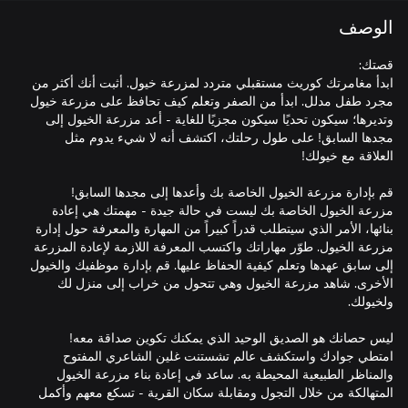
الوصف
ابدأ مغامرتك كوريث مستقبلي متردد لمزرعة خيول. أثبت أنك أكثر من
مجرد طفل مدلل. ابدأ من الصفر وتعلم كيف تحافظ على مزرعة خيول
وتديرها؛ سيكون تحديًا سيكون مجزيًا للغاية - أعد مزرعة الخيول إلى
مجدها السابق! على طول رحلتك، اكتشف أنه لا شيء يدوم مثل
مزرعة الخيول الخاصة بك ليست في حالة جيدة - مهمتك هي إعادة
بنائها، الأمر الذي سيتطلب قدراً كبيراً من المهارة والمعرفة حول إدارة
مزرعة الخيول. طوّر مهاراتك واكتسب المعرفة اللازمة لإعادة المزرعة
إلى سابق عهدها وتعلم كيفية الحفاظ عليها. قم بإدارة موظفيك والخيول
الأخرى. شاهد مزرعة الخيول وهي تتحول من خراب إلى منزل لك
امتطي جوادك واستكشف عالم تشستنت غلين الشاعري المفتوح
والمناظر الطبيعية المحيطة به. ساعد في إعادة بناء مزرعة الخيول
المتهالكة من خلال التجول ومقابلة سكان القرية - تسكع معهم وأكمل