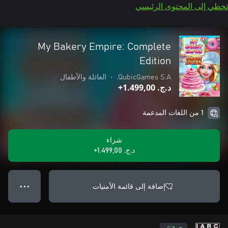
تخطي إلى المحتوى الرئيسي
My Bakery Empire: Complete
Edition
QubicGames S.A.
•
العائلة والأطفال
د.ج.‏ 1.499,00+
1 من اللغات المدعمة
شراء
د.ج.‏ 1.499,00+
إضافة إلى قائمة الأمنيات
● ● ●