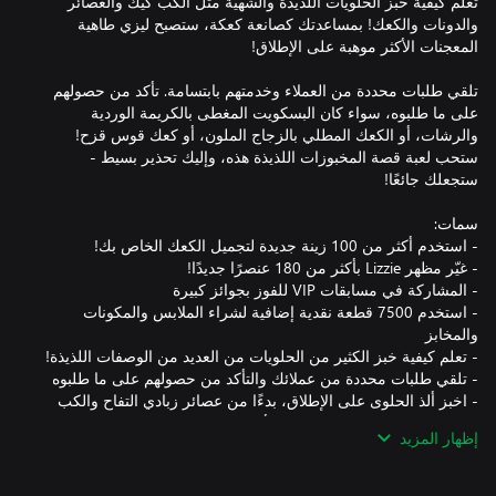
تعلم كيفية خبز الحلويات اللذيذة والشهية مثل الكب كيك والعصائر
والدونات والكعك! بمساعدتك كصانعة كعكة، ستصبح ليزي طاهية
تلقي طلبات محددة من العملاء وخدمتهم بابتسامة. تأكد من حصولهم
على ما طلبوه، سواء كان البسكويت المغطى بالكريمة الوردية
والرشات، أو الكعك المطلي بالزجاج الملون، أو كعك قوس قزح!
ستحب لعبة قصة المخبوزات اللذيذة هذه، وإليك تحذير بسيط -
- استخدم 7500 قطعة نقدية إضافية لشراء الملابس والمكونات
- اخبز ألذ الحلوى على الإطلاق، بدءًا من عصائر زبادي التفاح والكب
إظهار المزيد
- ألبسي ليزي مثل الخبازة الحقيقية! أعطها قبعة طاهية جميلة ومئزرًا