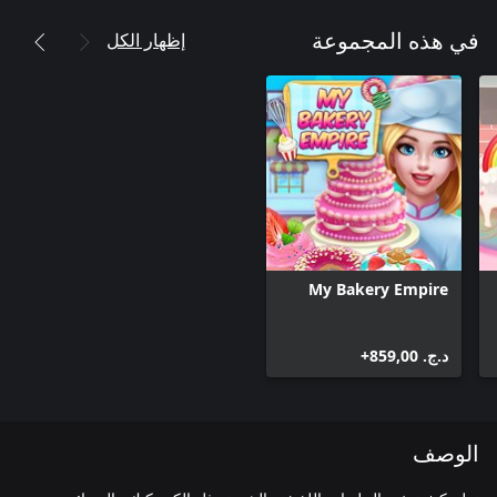
إظهار الكل
في هذه المجموعة
My Bakery Empire
د.ج.‏ 859,00+
الوصف