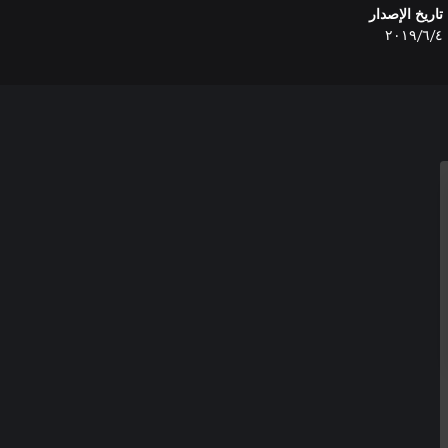
تاريخ الإصدار
٤‏/٦‏/٢٠١٩