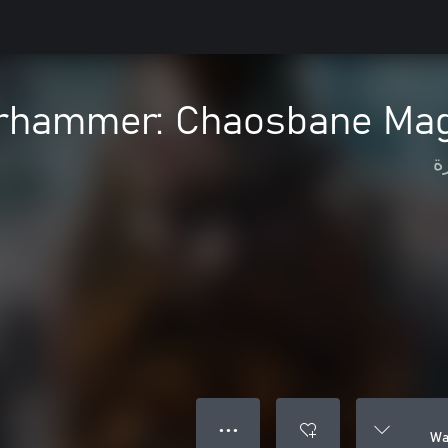
hammer: Chaosbane Mag
ة
● ● ●
Wa