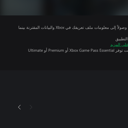
يتلقى ناشرو الألعاب التي تقوم بتشغيلها وصولاً إلى معلومات ملف تعريفك في Xbox والبيانات المقترنة بينما
التطبيق
لى المزيد
تتطلب اللعبة متعددة اللاعبين عبر الإنترنت توفر Xbox Game Pass Essential أو Premium أو Ultimate