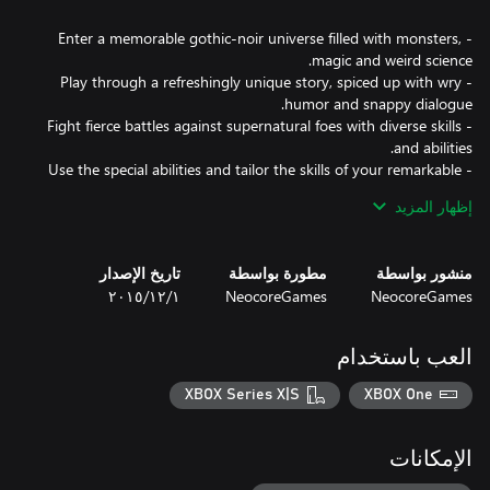
- Enter a memorable gothic-noir universe filled with monsters,
- Play through a refreshingly unique story, spiced up with wry
- Fight fierce battles against supernatural foes with diverse skills
- Use the special abilities and tailor the skills of your remarkable
إظهار المزيد
- Customize your character through a detailed level-up system
where you decide which skills and abilities you’ll need for the
منشور بواسطة
مطورة بواسطة
تاريخ الإصدار
NeocoreGames
NeocoreGames
١‏/١٢‏/٢٠١٥
- Build and develop your hideout and place traps to defend it
العب باستخدام
- Become the greatest monster slayer of all time while playing a
cooperative multiplayer monster hunt up to four players.
XBOX Series X|S
XBOX One
الإمكانات