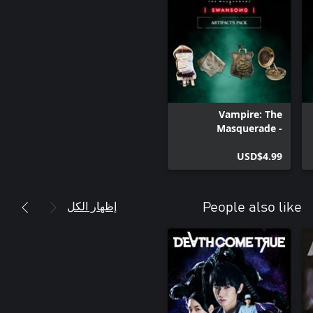
بفضل أسلوب اللعب الفريد، تركز Swansong على عواقب تصرفاتك
حلل كل موقف بعناية لأن قراراتك يمكن أن يكون لها عواقب وخيمة
على حياة الأبطال ومصير بوسطن Camarilla.
Vampire: The
Masquerade -
Swansong Artifacts
Pack Xbox One
USD$4.99
إظهار الكل
People also like