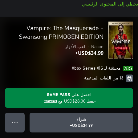
تخطي إلى المحتوى الرئيسي
Vampire: The Masquerade -
Swansong PRIMOGEN EDITION
Nacon
•
لعب الأدوار
USD$34.99+
محسّنة لـ Xbox Series X|S
13 من اللغات المدعمة
احصل على GAME PASS
حفظ
USD$28.00
مع
شراء
● ● ●
USD$34.99+