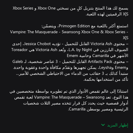
يسمح لك هذا المنتج بتنزيل كلٍ من نسختي Xbox One‎ و Xbox Series
- Vampire: The Masquerade - Swansong Xbox One & Xbox Series
– محتوى Victoria Ash القابل للتحميل - تؤديه Jessica Chobot، إحدى
الضيوف البارزين في L.A. by Night، وتُعد Victoria Ash هي Toreador
– محتوى Artifacts Pack القابل للتحميل - 3 عناصر شخصية، لـ Galeb
وEmem وLeysha، يمكن تجهيزها وتقدّم مكافأة واحدة وعقوبة واحدة.
ستبدأ كذلك بـ 3 حقائب من الدماء من الاحتياطي الشخصي للأمير…
استنادًا إلى عالم تقمص الأدوار الذي تم تطويره بواسطة متخصصين في
هذا النوع، تعد Vampire: The Masquerade – Swansong لعبة تقمص
أدوار قصصية حيث يحدد كل قرار تتخذه مصير الثلاث شخصيات
إظهار المزيد
ماذا لو كان مصاصو الدماء حقيقيين؟ ماذا لو عاش هؤلاء المفترسون
المتعطشون للدماء مختبئين بيننا في مجتمعاتنا وكانوا يحيكون