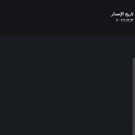
تاريخ الإصدار
٣‏/٣‏/٢٠٢٢