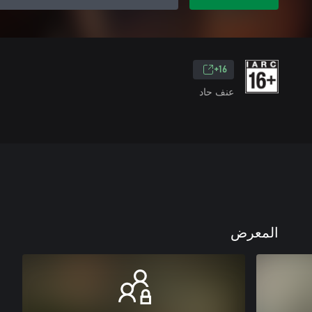
16+
عنف حاد
المعرض