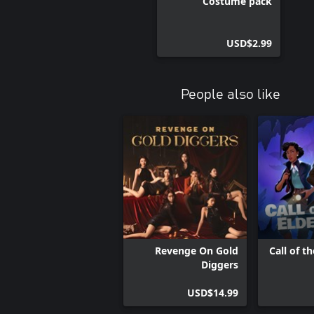
Costume pack
USD$2.99
People also like
Revenge On Gold
Call of t
Diggers
USD$14.99