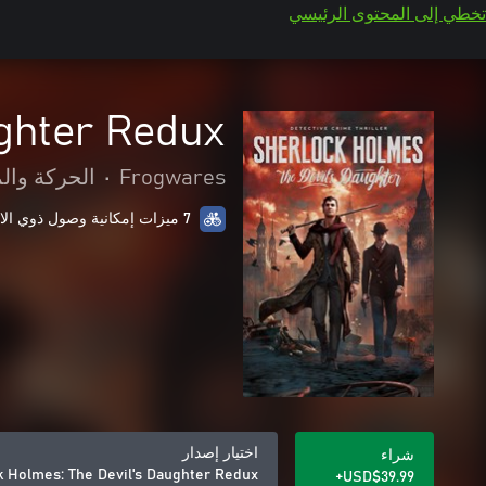
تخطي إلى المحتوى الرئيسي
ghter Redux
Frogwares
•
الحركة وال
7 ميزات إمكانية وصول ذوي الاحتياجات الخاصة
اختيار إصدار
شراء
k Holmes: The Devil's Daughter Redux
USD$39.99+