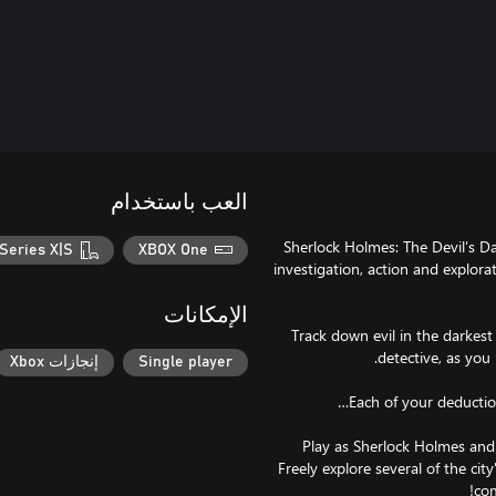
العب باستخدام
Sherlock Holmes: The Devil’s D
Series X|S
XBOX One
investigation, action and explorat
الإمكانات
Track down evil in the darkes
Single player
إنجازات Xbox
Play as Sherlock Holmes and 
Freely explore several of the ci
com