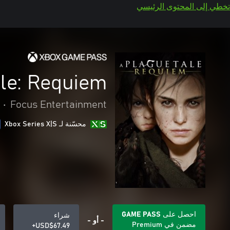
تخطي إلى المحتوى الرئيسي
le: Requiem
•
Focus Entertainment
محسّنة لـ Xbox Series X|S
احصل على GAME PASS
شراء
- أو -
مضمن في Premium
USD$67.49+