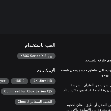
العب باستخدام
XBOX Series X|S
صوب، إلى مناطق جديدة ومدن نابضة
الإمكانات
ayer
HDR10
4K Ultra HD
ل سرب من الفئران الشرسة.
جزيرة غامضة قد تحوي مفتاح إنقاذ
Optimized for Xbox Series X|S
الحفظ السحابي لـ Xbox
الظلال أو أطلِق العنان لجحيم
ة متنوعة من الأسلحة والأدوات