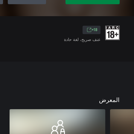
18+
عنف صريح، لغة حادة
المعرض