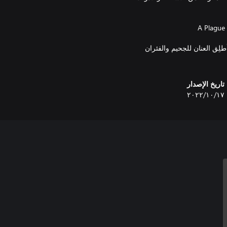
تاريخ الإصدار
١٧‏/١٠‏/٢٠٢٢