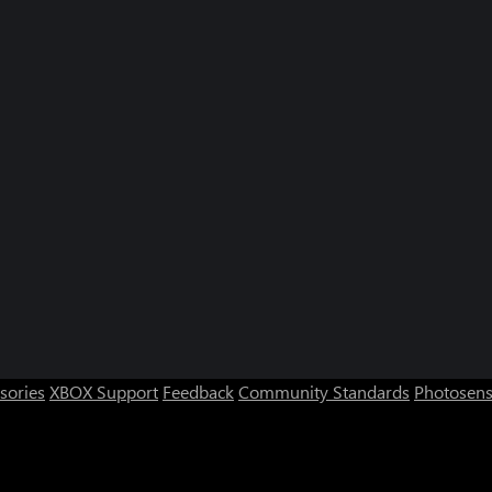
sories
XBOX Support
Feedback
Community Standards
Photosens