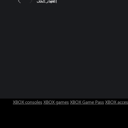
إظهار الكل
XBOX consoles
XBOX games
XBOX Game Pass
XBOX acces