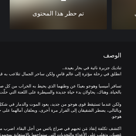
تم حظر هذا المحتوى
الوصف
تسافر أميسيا وهوجو بعيدًا عن وطنهما الذي يحيط به الخراب من كل 
ولكن عندما تستيقظ قوى هوجو من جديد، يعود الموت والدمار في شك
وبالتالي، يضطر الشقيقان إلى الفرار مرة أخرى، ويعلقان آمالهما على 
اكتشف تكلفة إنقاذ مَن تحبهم في صراع يائس من أجل البقاء. اضرب من 
غضبك، وتغلب على الأعداء والتحديات التي ستواجهها بالاستعانة بمجموع