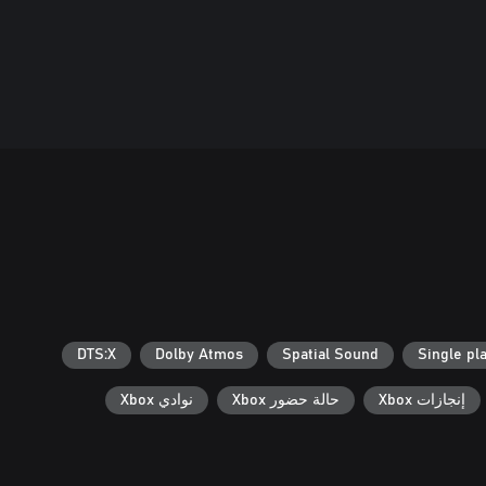
DTS:X
Dolby Atmos
Spatial Sound
Single pl
إنجازات Xbox
حالة حضور Xbox
نوادي Xbox