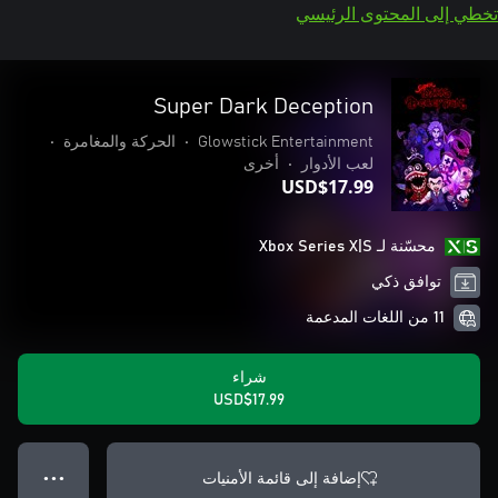
تخطي إلى المحتوى الرئيسي
Super Dark Deception
Glowstick Entertainment
•
الحركة والمغامرة
•
لعب الأدوار
•
أخرى
USD$17.99
محسّنة لـ Xbox Series X|S
توافق ذكي
11 من اللغات المدعمة
شراء
USD$17.99
إضافة إلى قائمة الأمنيات
● ● ●