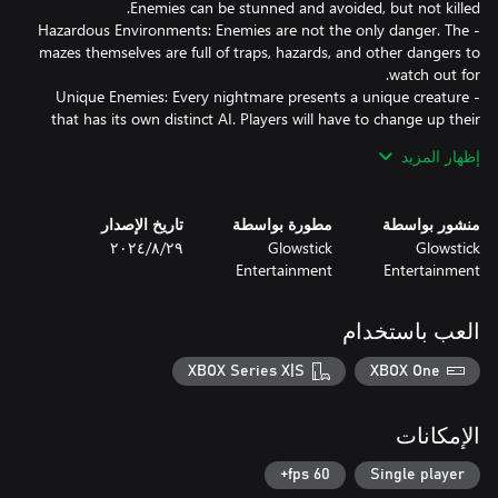
- Hazardous Environments: Enemies are not the only danger. The
mazes themselves are full of traps, hazards, and other dangers to
- Unique Enemies: Every nightmare presents a unique creature
that has its own distinct AI. Players will have to change up their
tactics in order to survive.
إظهار المزيد
منشور بواسطة
مطورة بواسطة
تاريخ الإصدار
Glowstick
Glowstick
٢٩‏/٨‏/٢٠٢٤
Entertainment
Entertainment
العب باستخدام
XBOX Series X|S
XBOX One
الإمكانات
60 fps+
Single player