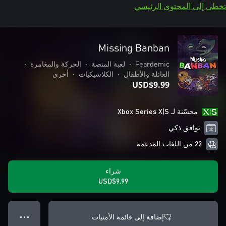
تخطي إلى المحتوى الرئيسي
Missing Banban
Feardemic
•
لعبة المنصة
•
الحركة والمغامرة
•
العائلة والأطفال
•
الكلاسيكيات
•
أخرى
USD$9.99
محسّنة لـ Xbox Series X|S
توافق ذكي
22 من اللغات المدعمة
شراء
USD$9.99
إضافة إلى قائمة الأمنيات
● ● ●