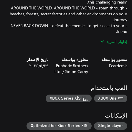
- AROUND THE WORLD, AROUND THE WORLD - roam through
beaches, forests, secret factories and other environments on your
- NEVER BACK DOWN - defeat the enemies to get closer to your
- TAKE YOUR PICK - choose from multiple weapons and special
إظهار المزيد
- FAMILIAR, BUT DIFFERENT - defeat your old friends, now
منشور بواسطة
مطورة بواسطة
تاريخ الإصدار
Feardemic
Euphoric Brothers
٢٩‏/٥‏/٢٠٢٥
Ltd. / Simon Carny
- Indonesian (ID/INDONESIA).
العب باستخدام
XBOX Series X|S
XBOX One
الإمكانات
Optimized for Xbox Series X|S
Single player