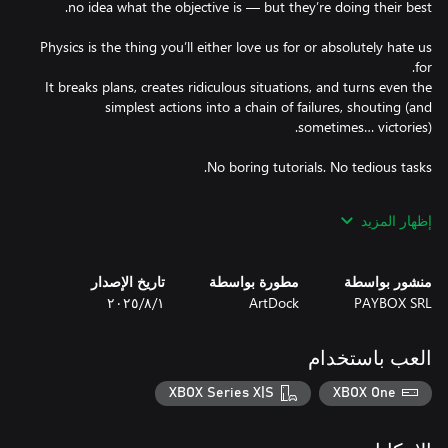
Physics is the thing you’ll either love us for or absolutely hate us
It breaks plans, creates ridiculous situations, and turns even the
simplest actions into a chain of failures, shouting (and
This game was made by ADHD people, for ADHD people. Just
إظهار المزيد
fast-paced missions, constant movement, and a lot of falling
منشور بواسطة
مطورة بواسطة
تاريخ الإصدار
Grab a team of up to 4 players and dive into the city chaos,
PAYBOX SRL
ArtDock
١‏/٨‏/٢٠٢٥
where success isn’t measured by completed levels — but by how
loud you’re laughing.
العب باستخدام
XBOX Series X|S
XBOX One