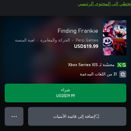
تخطي إلى المحتوى الرئيسي
Finding Frankie
Perp Games
•
الحركة والمغامرة
•
لعبة المنصة
USD$19.99
محسّنة لـ Xbox Series X|S
21 من اللغات المدعمة
شراء
USD$19.99
إضافة إلى قائمة الأمنيات
● ● ●