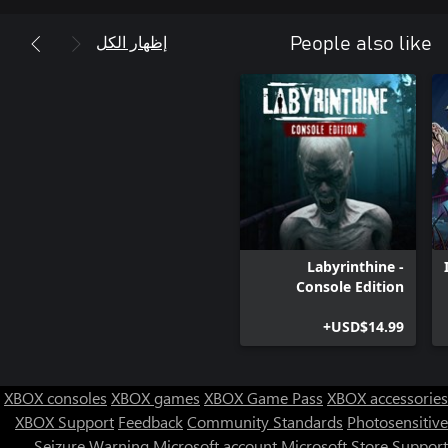
إظهار الكل
People also like
Labyrinthine -
Console Edition
USD$14.99+
XBOX consoles
XBOX games
XBOX Game Pass
XBOX accessories
XBOX Support
Feedback
Community Standards
Photosensitive
Seizure Warning
Microsoft account
Microsoft Store Support