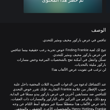
تم حظر هذا المحتوى
الوصف
تتيح لك لعبة Finding Frankie خوض تجربة رعب حقيقية بينما تتنافس
تسلّل وانتقل في أمكنة تعج بالشخصيات المرعبة وخض مسارات
عند اكتشافك لدعوة من الدعوات السرية الثلاث المخفية داخل علبة
حبوب الإفطار من علامة Frankie التجارية، فإنك تقرر خوض التحدي
ومع ذلك، وبالرغم من التركيز على الباركور والمسارات ذات العقبات،
يأخذ عرض الألعاب هذا منعطفًا مميتًا غير متوقع. أمط اللثام عن وجه
Frankie وHenry Hotline والشخصيات الأخرى الحقيقي، والمتخفي