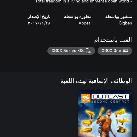
- Total freedom in a living and immense open world
منشور بواسطة
مطورة بواسطة
تاريخ الإصدار
Bigben
Appeal
٢٨‏/١١‏/٢٠١٧
العب باستخدام
XBOX Series X|S
XBOX One
الوظائف الإضافية لهذه اللعبة