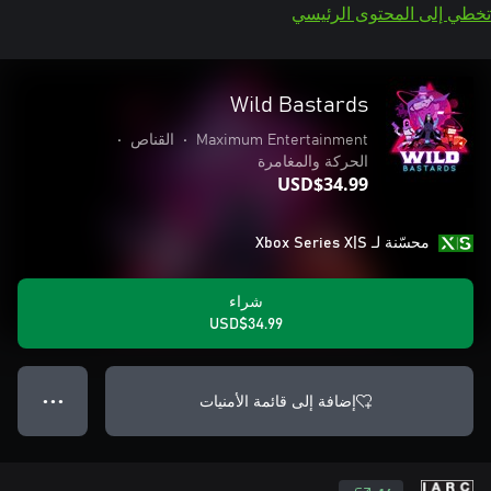
تخطي إلى المحتوى الرئيسي
Wild Bastards
Maximum Entertainment
•
القناص
•
الحركة والمغامرة
USD$34.99
محسّنة لـ Xbox Series X|S
شراء
USD$34.99
إضافة إلى قائمة الأمنيات
● ● ●