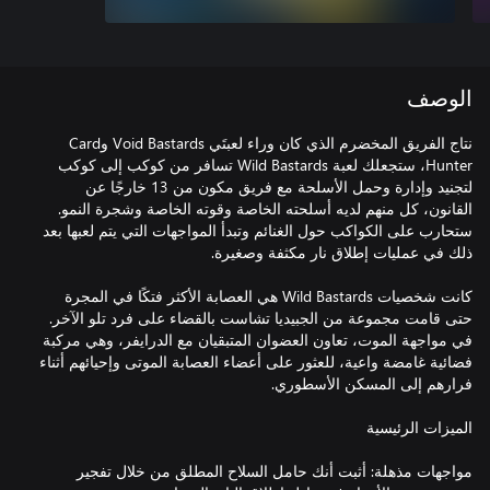
الوصف
نتاج الفريق المخضرم الذي كان وراء لعبتَي Void Bastards وCard
Hunter، ستجعلك لعبة Wild Bastards تسافر من كوكب إلى كوكب
لتجنيد وإدارة وحمل الأسلحة مع فريق مكون من 13 خارجًا عن
القانون، كل منهم لديه أسلحته الخاصة وقوته الخاصة وشجرة النمو.
ستحارب على الكواكب حول الغنائم وتبدأ المواجهات التي يتم لعبها بعد
كانت شخصيات Wild Bastards هي العصابة الأكثر فتكًا في المجرة
حتى قامت مجموعة من الجبيديا تشاست بالقضاء على فرد تلو الآخر.
في مواجهة الموت، تعاون العضوان المتبقيان مع الدرايفر، وهي مركبة
فضائية غامضة واعية، للعثور على أعضاء العصابة الموتى وإحيائهم أثناء
مواجهات مذهلة: أثبت أنك حامل السلاح المطلق من خلال تفجير