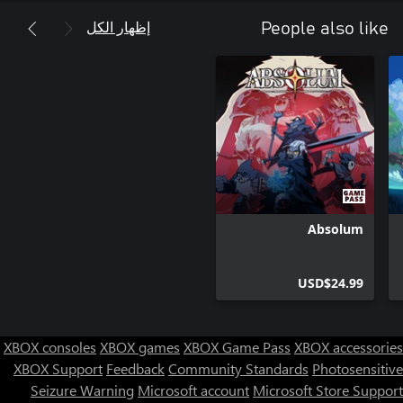
إظهار الكل
People also like
مجرة دائمة التغير وغير قانونية: تجول في قطاعات المجرة والكواكب
التي تم إنشاؤها من الناحية الإجرائية بمعلمات مختلفة مثل الجاذبية
وضع التحدي: بعد الانتهاء من الحملة الرئيسية، يتم فتح وضع التحدي
لتقديم سلسلة من التحديات ذات مستويات متزايدة الصعوبة ومتحورون
لتعديل تجربة اللعب.
Absolum
USD$24.99
XBOX consoles
XBOX games
XBOX Game Pass
XBOX accessories
XBOX Support
Feedback
Community Standards
Photosensitive
Seizure Warning
Microsoft account
Microsoft Store Support