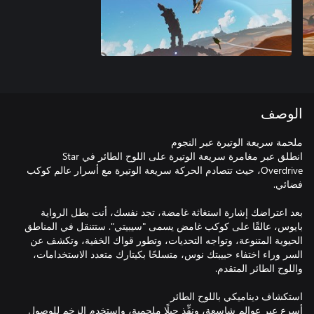
الوصف
انطلق عبر مغامرة سريعة الوتيرة على اللوح الطائر في Star
Overdrive، حيث تتصادم الحركة سريعة الوتيرة مع أسرار عالم كوكب
بعد اعتراضك إشارة استغاثة غامضة، تجد نفسك، أنت بطل الرواية
بايوس، عالقًا على كوكب غامض يسمى "سيبيتي". ستتنقل في المناطق
الحيوية المتنوعة، وتواجه التحديات، وتطور قواك الخفية، وتكشف عن
السر وراء اختفاء حبيبتك نوس، متسلحًا بكيتارك متعدد الاستخدامات،
أسرع عبر عوالم شاسعة، ونفِّذ حيلًا ملحمية، واستخدم الزخم للوصول