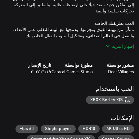
إلى أماكن جديدة. نفذ حيلًا على ارتفاعات عالية، وانطلق إلى المعركة
تمكَّن من تهيئة القوى وتجربتها، ودمجها مع البيئة للتغلب على الأعداء،
إظهار المزيد
أخضِع البيئة لإرادتك من خلال الجمع بين القدرات، وفتح المهارات وأنت
تزيل الأنقاض. قاتل أو استكشف بالوتيرة التي تريدها، باستخدام القوى
منشور بواسطة
مطورة بواسطة
تاريخ الإصدار
Dear Villagers
Caracal Games Studio
١٩‏/٦‏/٢٠٢٥
استكشف ثلاث مناطق حيوية مميزة، لدى كل منها مناظر طبيعية،
العب باستخدام
XBOX Series X|S
غيّر تأثيرات الجاذبية، وأطلق العنان للطاقة الحركية، واجمع بين
الإمكانات
60 fps+
Single player
HDR10
4K Ultra HD
خصص اللوح الطائر بتحديثات ألوان وتصاميم نابضة بالحياة، وصمِّم