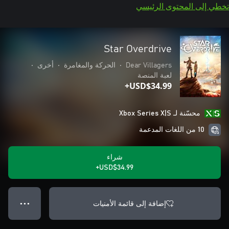
تخطي إلى المحتوى الرئيسي
Star Overdrive
Dear Villagers
•
الحركة والمغامرة
•
أخرى
•
لعبة المنصة
USD$34.99+
محسّنة لـ Xbox Series X|S
10 من اللغات المدعمة
شراء
USD$34.99+
إضافة إلى قائمة الأمنيات
● ● ●