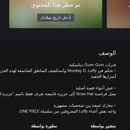
تم حظر هذا المحتوى
أدخل تاريخ ميلادك
الوصف
• تحكم في Monkey D. Luffy واستكشف المناطق الشاسعة ل
واجه بعض أعداء Luffy المعروفين من سلسلة ONE PIECE.
منشور بواسطة
مطورة بواسطة