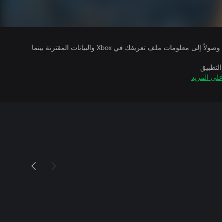
يتلقى ناشرو الألعاب التي تقوم بتشغيلها وصولاً إلى معلومات ملف تعريفك في Xbox والبيانات المقترنة بينما
التطبيق
لى المزيد