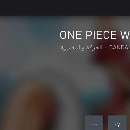
ONE PIECE W
BANDAI
•
الحركة والمغامرة
● ● ●