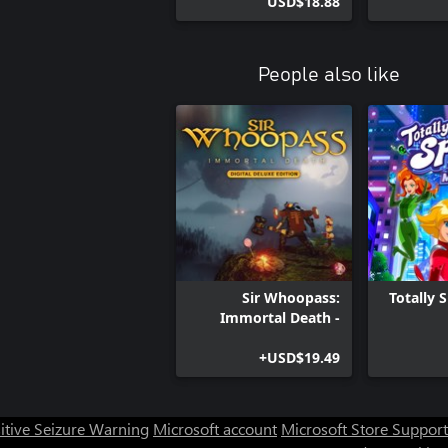
USD$18.88
People also like
Sir Whoopass:
Totally S
Immortal Death -
Digital Deluxe Edition
USD$19.49+
itive Seizure Warning
Microsoft account
Microsoft Store Support