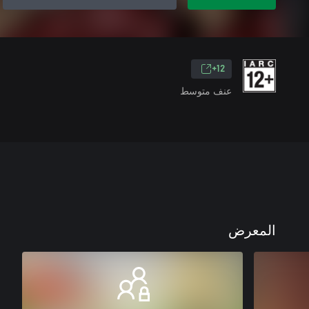
12+
عنف متوسط
المعرض