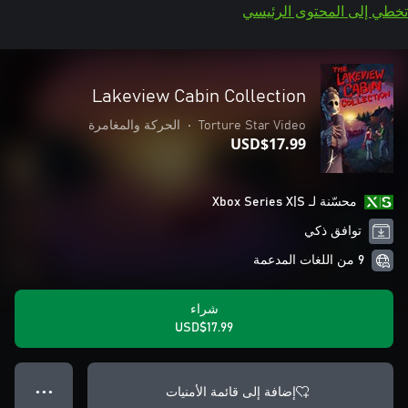
تخطي إلى المحتوى الرئيسي
Lakeview Cabin Collection
Torture Star Video
•
الحركة والمغامرة
USD$17.99
محسّنة لـ Xbox Series X|S
توافق ذكي
9 من اللغات المدعمة
شراء
USD$17.99
إضافة إلى قائمة الأمنيات
● ● ●