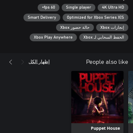
60 fps+
Single player
4K Ultra HD
Smart Delivery
Optimized for Xbox Series X|S
إنجازات Xbox
حالة حضور Xbox
الحفظ السحابي لـ Xbox
Xbox Play Anywhere
إظهار الكل
People also like
Puppet House