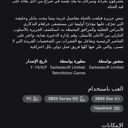
يتصرفون بغرابة وسرعان ما يجد نفسه في صراع من أجل بقائه على
تنبض جزيرة فيلفت بالحياة بتفاصيل غريبة بينما يبحث مايلز وحليفته
التي تعرّف عليها مؤخرًا أوليفيا عن مستشفى جراهام التذكاري
للأمراض العقلية والمرافق المحيطة به. استكشف الجزيرة بالأسلوب
التنازلي من الأعلى للأسفل، وقم بإدارة الذخيرة بعناية، واعثر على
العناصر الرئيسية وتفاعل مع العشرات من الشخصيات الفريدة التي لا
تنسى، والتي عبّر عنها كلها فريق عمل دولي بكل احترافية.
منشور بواسطة
مطورة بواسطة
تاريخ الإصدار
Eastasiasoft Limited
Eastasiasoft Limited,
٢‏/٧‏/٢٠٢٥
Retrofiction Games
العب باستخدام
PC
XBOX Series X|S
XBOX One
Handheld
الإمكانات