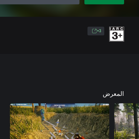
3+
المعرض