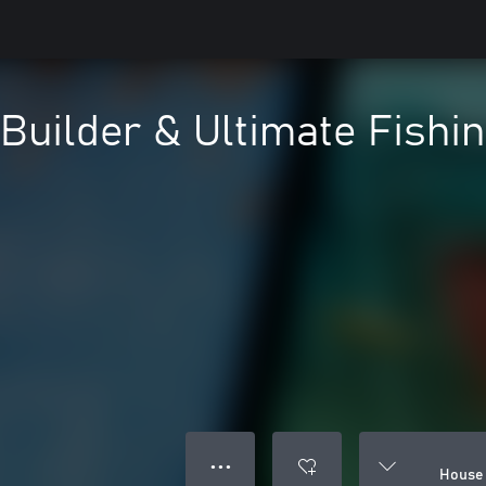
Builder & Ultimate Fishi
● ● ●
House 