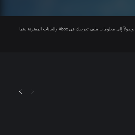
يتلقى ناشرو الألعاب التي تقوم بتشغيلها وصولاً إلى معلومات ملف تعريفك في Xbox والبيانات المقترنة بينما