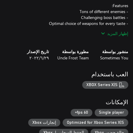
إظهار المزيد
- Amazing soundtrack
منشور بواسطة
مطورة بواسطة
تاريخ الإصدار
Sometimes You
Uncle Frost Team
٢٩‏/٦‏/٢٠٢٢
العب باستخدام
XBOX Series X|S
الإمكانات
60 fps+
Single player
Optimized for Xbox Series X|S
إنجازات Xbox
حالة حضور Xbox
الحفظ السحابي لـ Xbox