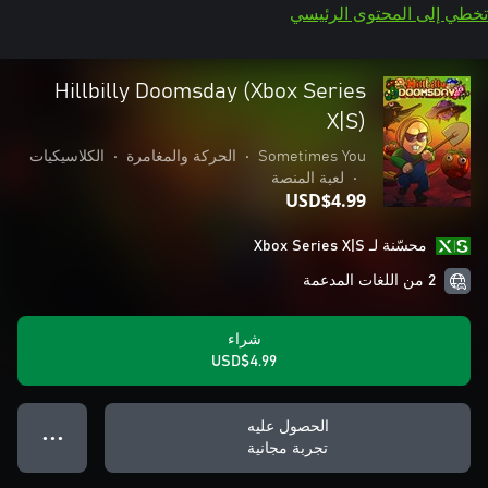
تخطي إلى المحتوى الرئيسي
Hillbilly Doomsday (Xbox Series
X|S)
Sometimes You
•
الحركة والمغامرة
•
الكلاسيكيات
•
لعبة المنصة
USD$4.99
محسّنة لـ Xbox Series X|S
2 من اللغات المدعمة
شراء
USD$4.99
الحصول عليه
● ● ●
تجربة مجانية