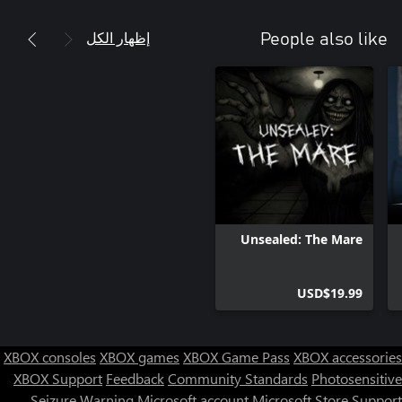
إظهار الكل
People also like
Unsealed: The Mare
USD$19.99
XBOX consoles
XBOX games
XBOX Game Pass
XBOX accessories
XBOX Support
Feedback
Community Standards
Photosensitive
Seizure Warning
Microsoft account
Microsoft Store Support