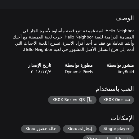
الوصف
Hello Neighbor: لعبة غميضة تتبع قصة مأساوة لأسرة الجار في
المقدمة الدرامية للعبة Hello Neighbor. جرب لعبة الغميضة مع أخيك
وأنتما تتعاملا مع فقدات أحد أفراد الأسرة. تشرح اللعبة الأحداث التي
أدت إلى فزع التسلل الأصل المشهور في لعبة Hello Neighbor.
منشور بواسطة
مطورة بواسطة
تاريخ الإصدار
tinyBuild
Dynamic Pixels
٧‏/١٢‏/٢٠١٨
العب باستخدام
XBOX Series X|S
XBOX One
الإمكانات
Single player
إنجازات Xbox
حالة حضور Xbox