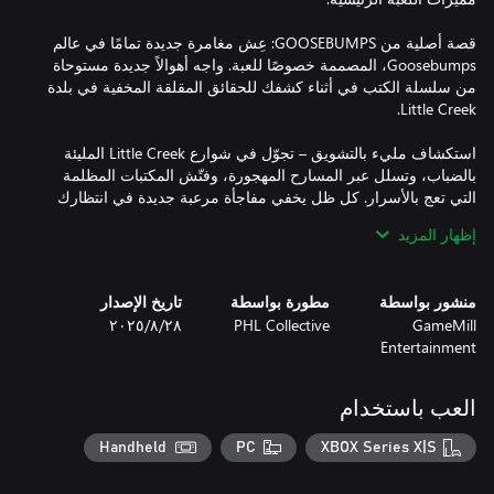
قصة أصلية من GOOSEBUMPS: عِش مغامرة جديدة تمامًا في عالم
Goosebumps، المصممة خصوصًا للعبة. واجه أهوالاً جديدة مستوحاة
من سلسلة الكتب في أثناء كشفك للحقائق المقلقة المخفية في بلدة
استكشاف مليء بالتشويق – تجوّل في شوارع Little Creek المليئة
بالضباب، وتسلل عبر المسارح المهجورة، وفتّش المكتبات المظلمة
التي تعج بالأسرار. كل ظل يخفي مفاجأة مرعبة جديدة في انتظارك
إظهار المزيد
تحديات غامضة – اختبر ذكاءك بحل ألغاز معقدة، وأدوات تفاعلية،
وأحاجي ذكية تقف بينك وبين الحقيقة وراء الأحداث الخارقة في Little
منشور بواسطة
مطورة بواسطة
تاريخ الإصدار
GameMill
PHL Collective
٢٨‏/٨‏/٢٠٢٥
Entertainment
ابقَ متقدمًا بخطوة على الأخطار المحدقة! استخدم التسلل والدهاء
لتفادي الوحوش المخيفة، أو قاومها باستخدام مقلاعك الموثوق
العب باستخدام
وحوش من المجهول – واجه مجموعة مرعبة من الوحوش المستوحاة
Handheld
PC
XBOX Series X|S
من رعب Goosebumps الكلاسيكي ولكن معاد تصورها في تجربة
مليئة بالكوابيس جديدة تمامًا. حاول النجاة من مطاردتهم الشرسة