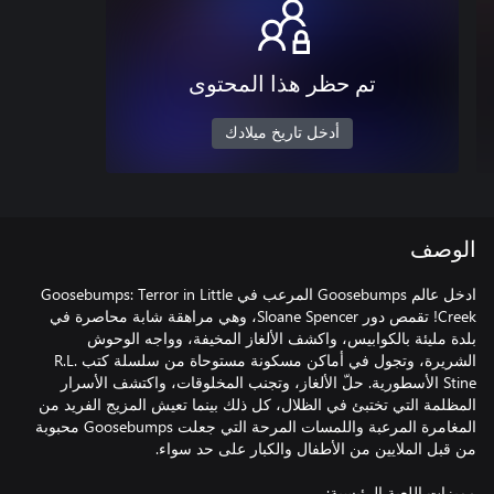
تم حظر هذا المحتوى
أدخل تاريخ ميلادك
الوصف
ادخل عالم Goosebumps المرعب في Goosebumps: Terror in Little
Creek! تقمص دور Sloane Spencer، وهي مراهقة شابة محاصرة في
بلدة مليئة بالكوابيس، واكشف الألغاز المخيفة، وواجه الوحوش
الشريرة، وتجول في أماكن مسكونة مستوحاة من سلسلة كتب R.L.
Stine الأسطورية. حلّ الألغاز، وتجنب المخلوقات، واكتشف الأسرار
المظلمة التي تختبئ في الظلال، كل ذلك بينما تعيش المزيج الفريد من
المغامرة المرعبة واللمسات المرحة التي جعلت Goosebumps محبوبة