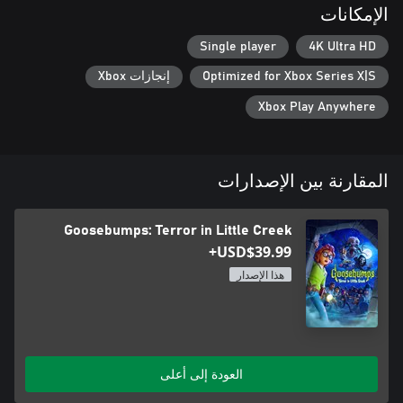
الإمكانات
نهايات متعددة: خياراتك تحدد مصير Sloane أصدقاءها. هل يمكنك كشف
Single player
4K Ultra HD
الحقيقة الكاملة وراء رعب بلدة Little Creek، أم أن أسرارها ستبتلعك؟
Optimized for Xbox Series X|S
إنجازات Xbox
Xbox Play Anywhere
المقارنة بين الإصدارات
Goosebumps: Terror in Little Creek
USD$39.99+
هذا الإصدار
العودة إلى أعلى