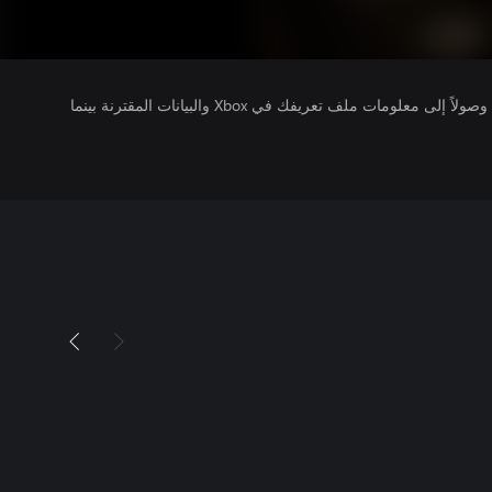
يتلقى ناشرو الألعاب التي تقوم بتشغيلها وصولاً إلى معلومات ملف تعريفك في Xbox والبيانات المقترنة بينما