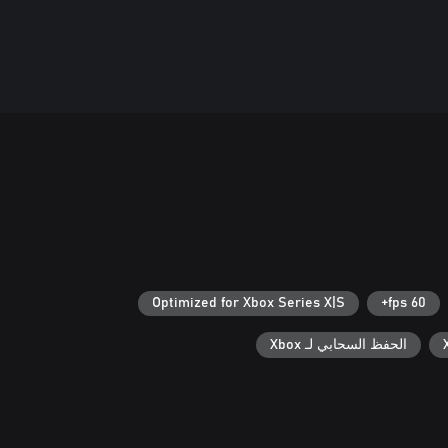
Optimized for Xbox Series X|S
60 fps+
الحفظ السحابي لـ Xbox