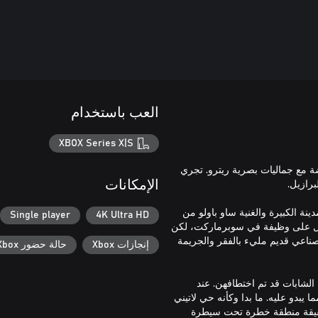
العب باستخدام
XBOX Series X|S
غامضة مع جماليات بصرية ريترو. تجري
الإمكانات
 لورينا الهجرة إلى المدينة الكبيرة والغنية ساو باولو من
Single player
4K Ultra HD
صول على وظيفة في سوبرماركت، لكن
أن الحي الذي كانت ستعمل فيه كان تيرمينال 81، حي صناعي قديم مليء بالفقر والجريمة
إنجازات Xbox
حالة حضور Xbox
 من النساء الشابات قد تم اختطافهن. عند
دركت أن واقع تيرمينال 81 أكثر ظلامًا مما يبدو عليه. ما بدا وكأنه حي لاتيني
حقيقة منطقة خطرة تحت سيطرة