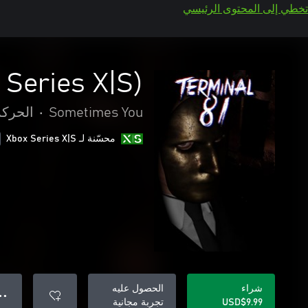
تخطي إلى المحتوى الرئيسي
 Series X|S)
Sometimes You
•
الحركة
محسّنة لـ Xbox Series X|S
شراء
الحصول عليه
● ●
USD$9.99
تجربة مجانية