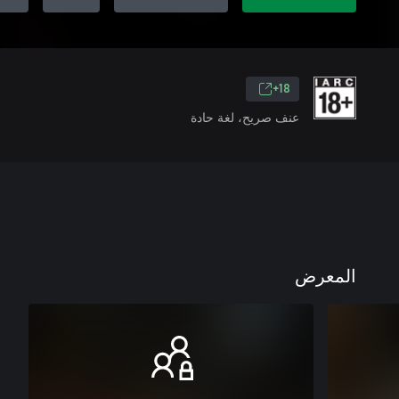
18+
عنف صريح، لغة حادة
المعرض