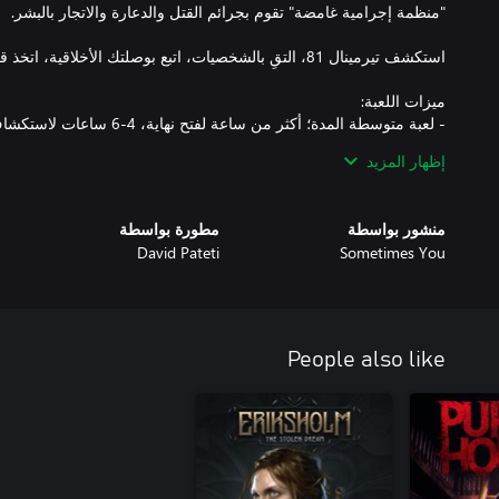
- لعبة متوسطة المدة؛ أكثر من ساع
إظهار المزيد
- خريطة تجوال حرة؛ استكشف المطاعم، المتاجر، النوادي الليلية، المع
منشور بواسطة
مطورة بواسطة
- بيئة تفاعلية؛ اذهب إلى العمل، اكسب المال، استخدمه في المتاجر، ت
David Pateti
Sometimes You
- نهايات مختلفة؛ تأثر قصة اللعبة بالقرارات التي يتخذها اللاعب.
People also like