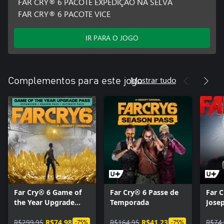
FAR CRY® 6 PACOTE EXPEDIÇÃO NA SELVA
FAR CRY® 6 PACOTE VICE
IR PARA O JOGO
Mostrar tudo
Complementos para este jogo
Far Cry® 6 Game of
Far Cry® 6 Passe de
Far C
the Year Upgrade
Temporada
Josep
Pass
R$299,95
R$74,98
R$164,95
R$41,23
R$74
-75%
-75%