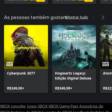
Mostrar tudo
As pessoas também gostam
Cyberpunk 2077
Hogwarts Legacy:
Atom
Edição Digital Deluxe
R$249,00+
R$349,99+
R$22
XBOX consoles
Jogos XBOX
XBOX Game Pass
Acessórios do
XBOX
Notícias do XBOX
Suporte do XBOX
Feedback
Padrões da