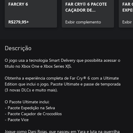
FARCRY 6
FAR CRY® 6 PACOTE
FAR 
CAÇADOR DE
EXPE
CROCODILOS
R$279,95+
Exibir complemento
Exibi
Descrição
O jogo usa a tecnologia Smart Delivery que possibilita acessar o
título no Xbox One e Xbox Series X|S.
Obtenha a experiência completa de Far Cry® 6 com a Ultimate
Edition que inclui o jogo, Pacote Ultimate e passe de temporada
(3 novas DLCs e muito mais).
O Pacote Ultimate inclui:
- Pacote Expedição na Selva
- Pacote Caçador de Crocodilos
- Pacote Vice
Jogue como Dani Rojas, que nasceu em Yara e luta na guerrilha