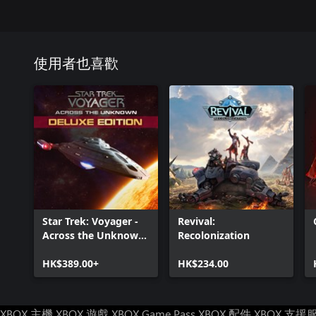
使用者也喜歡
Star Trek: Voyager -
Revival:
Across the Unknown
Recolonization
Deluxe Edition
HK$389.00+
HK$234.00
XBOX 主機
XBOX 遊戲
XBOX Game Pass
XBOX 配件
XBOX 支援