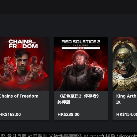
Chains of Freedom
《紅色至日2: 倖存者》
King Arth
終極版
IX
HK$168.00
HK$238.00
HK$154.0
服務
意見反應
社群準則
光敏性癲癇警告
Microsoft 帳戶
Microsof