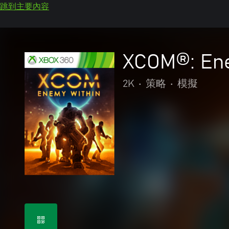
跳到主要內容
XCOM®: Ene
2K
•
策略
•
模擬