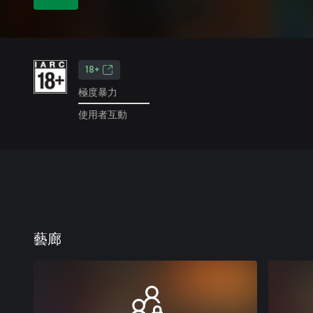
18+
極度暴力
使用者互動
藝廊