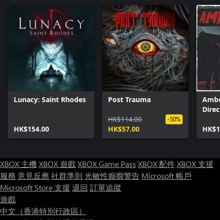
Lunacy: Saint Rhodes
Post Trauma
Ambe
Direc
HK$114.00
-50%
HK$154.00
HK$57.00
HK$1
XBOX 主機
XBOX 遊戲
XBOX Game Pass
XBOX 配件
XBOX 支援
服務
意見反應
社群準則
光敏性癲癇警告
Microsoft 帳戶
Microsoft Store 支援
退回
訂單追蹤
遊戲
中文（香港特別行政區）