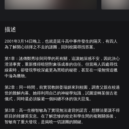
描述
2001年3月14日晚上，也就是延斗高中事件發生的隔天，有四人
為了解開心頭揮之不去的謎團，回到校園尋找答案。
第1章：謠傳鄭秀珍與同學的死有關，這讓她深感不安，因此決心
澄清事實，重新獲得暗戀對象張成泰的信任。但當兩人四處尋找
線索時，卻發現學校深處更為黑暗的秘密，甚至在一場無情追獵
中淪為獵物。
第2章：同一時間，前實習教師姜瑞妍來到校園，調查父親在校過
世的難解內幕。她得利用自己的神秘學知識，試圖逆轉某個古老
儀式，同時還必須躲避一個糾纏不休的強大惡鬼。
第3章：高一生柳智敏為了實現無法違背的諾言，想辦法要讓不得
瞑目的韓娜英安息。在了解悲慘的校史和學生間的複雜關係後，
智敏有了重大發現，是揭曉一切謎團的關鍵。