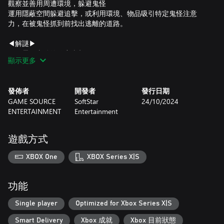
觀察並善用周遭環境，躲避鬼怪
運用隱蔽空間躲避追擊，或利用環境、物品吸引特定鬼怪注意
力，在被鬼怪抓到前找出逃離的道路。
◀解謎▶
解開靈異事件的秘密真相
顯示更多
破解機關、謎題，找出隱藏在各大神秘事件背後的真相，拼湊出
「鬼樓」的原因，揭開故事最後的謎底。
發佈者
開發者
發行日期
◀探查▶
GAME SOURCE
SoftStar
24/10/2024
校園四處探索，收集各種任務道具
ENTERTAINMENT
Entertainment
探索環境獲得關鍵物品與資訊，找出隱藏在各處的蛛絲馬跡，逐
一解開隱藏在校園靈異傳說背後的謎團。
遊戲方式
◀生動演出▶
各有特色、形象鮮明的角色與鬼怪，藉由生動豐富的演出，創造
XBOX One
XBOX Series X|S
兼具搞笑與驚悚的獨特恐怖感官體驗。
融入現代真實校園恐怖傳說與在地文化、民俗習慣，結合本地學
校的特色建築、生活場景，
功能
以第一人稱視角穿梭其中，切身感受令人毛骨悚然的校園恐怖。
Single player
Optimized for Xbox Series X|S
Smart Delivery
Xbox 成就
Xbox 目前狀態