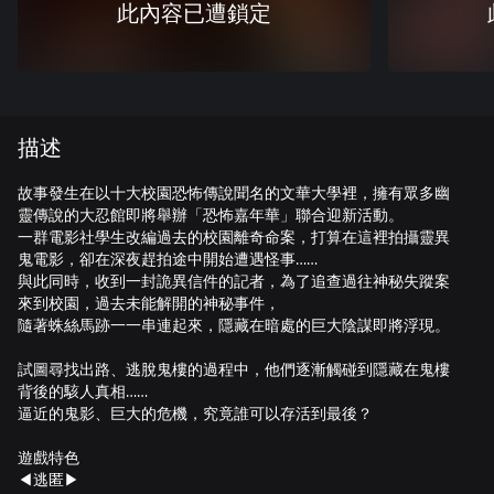
此內容已遭鎖定
描述
故事發生在以十大校園恐怖傳說聞名的文華大學裡，擁有眾多幽
靈傳說的大忍館即將舉辦「恐怖嘉年華」聯合迎新活動。
一群電影社學生改編過去的校園離奇命案，打算在這裡拍攝靈異
鬼電影，卻在深夜趕拍途中開始遭遇怪事……
與此同時，收到一封詭異信件的記者，為了追查過往神秘失蹤案
來到校園，過去未能解開的神秘事件，
隨著蛛絲馬跡一一串連起來，隱藏在暗處的巨大陰謀即將浮現。
試圖尋找出路、逃脫鬼樓的過程中，他們逐漸觸碰到隱藏在鬼樓
背後的駭人真相……
逼近的鬼影、巨大的危機，究竟誰可以存活到最後？
遊戲特色
◀逃匿▶