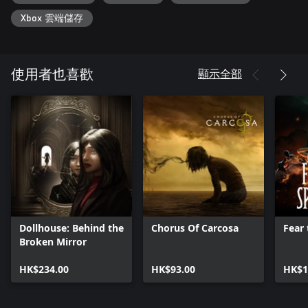
Xbox 雲端儲存
顯示全部
使用者也喜歡
Dollhouse: Behind the
Chorus Of Carcosa
Fear 
Broken Mirror
HK$234.00
HK$93.00
HK$1