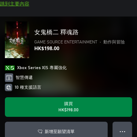
跳到主要內容
女鬼橋二 釋魂路
GAME SOURCE ENTERTAINMENT
•
動作與冒險
HK$198.00
Xbox Series X|S 專屬強化
智慧傳遞
10 種支援語言
購買
HK$198.00
新增至願望清單
● ● ●