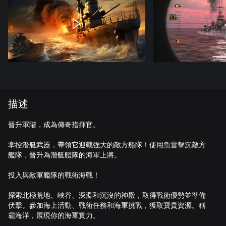
描述
晉升軍階，成為傳奇指揮官。
掌控潛艇武器，帶領它迎戰強大的敵方船隊！使用魚雷擊沉敵方
艦隊，晉升為潛艇艦隊的海軍上將。
投入與敵軍艦隊的戰術海戰！
探索北極荒地、峽谷、深淵和沉沒的神殿，取得戰術優勢並準備
伏擊。參加海上活動、戰術任務和海軍挑戰，獲取寶貴資源。稱
霸海洋，展現你的海軍實力。