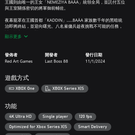
王國則由唯一的王女「NEMEZIYA BAÄA」統領全局，並託付五位
與王室關係密切的將軍御前輔佐。
夜幕籠罩在王國首都「KADDIN」……BAÄA 家族數千年的黑暗統
治即將終結，並迎向曙光。八名雇傭兵趁夜挑戰不可能的任務，
試圖推翻王國政權。
顯示更多
《SHINORUBI》是一款精彩的動作遊戲，暢快的打擊感與多種不
同難度的關卡、精心設計的模式及玩家船艦，絕對會值得玩家一
發佈者
開發者
發行日期
玩再玩。
Red Art Games
Last Boss 88
11/1/2024
己方船艦唯一容易有命中判定的弱點就是中央部位。盡量避開瞄
準己方的無數飛彈與子彈，並摧毀沿途所有阻礙，朝目標前進。
遊戲方式
唯一的原則就是不要死，並推翻 BAÄA 王國。
XBOX One
XBOX Series X|S
遊戲特色：
功能
遊戲畫面以 HD Graphics 驅動，帶玩家暢遊 5 個精美場景，在充
滿未來感的森林、軍事基地以及暴風雨的天空來回穿梭。
4K Ultra HD
Single player
120 fps
-5 種不同難度，從超級簡單到超級困難，有各種關卡等玩家來挑
Optimized for Xbox Series X|S
Smart Delivery
戰！
-8 艘風格迥異的船艦，火力強度、速度與射擊範圍等屬性各不相