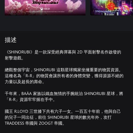
描述
《SHINORUBI》是一款深受經典彈幕與 2D 平面射擊名作啟發的
射擊遊戲。
總觀整個宇宙，SHINORUBI 這顆星球獨家坐擁重要的物質資源。
這種名為「R-R」的物質會讓所有者的身體突變，獲得源源不絕的
力量以及超長的壽命。
千年來，BAÄA 家族以鐵血無情的手腕統治 SHINORUBI 星球，將
「R-R」資源牢牢握在手中。
國王 R.LOYD 三世膝下共有六子一女。一百五十年前，他與自己
的兒子一同出征，前往 SHINORUBI 星球的數光年外，攻打
TRADDESS 帝國與 ZOOGT 帝國。