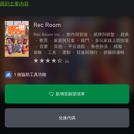
跳到主要內容
Rec Room
Rec Room Inc.
•
動作與冒險
•
紙牌與棋盤
•
經典
•
教育
•
家庭與兒童
•
格鬥
•
多玩家線上競技場
•
音樂
•
其他
•
平台遊戲
•
角色扮演
•
模擬
•
策略
•
工具
•
運動
•
競速與飛行
•
拼圖與邏輯
34
1 個協助工具功能
新增至願望清單
兌換代碼