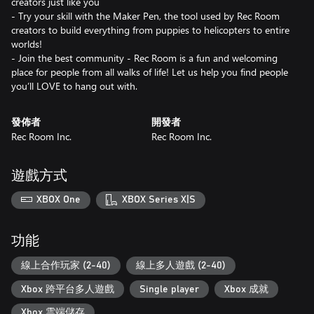
creators just like you
- Try your skill with the Maker Pen, the tool used by Rec Room
creators to build everything from puppies to helicopters to entire
worlds!
- Join the best community - Rec Room is a fun and welcoming
place for people from all walks of life! Let us help you find people
you’ll LOVE to hang out with.
發佈者
開發者
Rec Room Inc.
Rec Room Inc.
遊戲方式
XBOX One
XBOX Series X|S
功能
線上合作玩家 (2-40)
線上多人遊戲 (2-40)
Xbox 跨平台多人遊戲
Single player
Xbox 成就
Xbox 雲端儲存