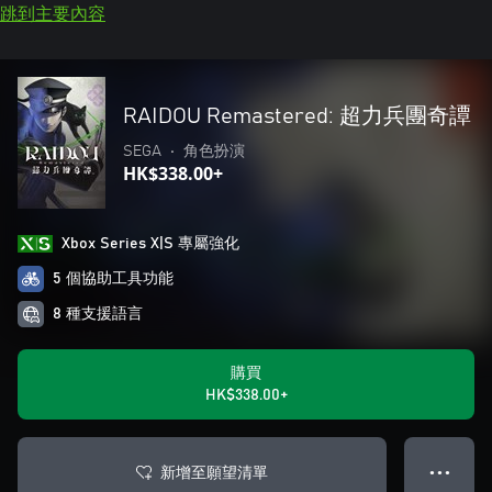
跳到主要內容
RAIDOU Remastered: 超力兵團奇譚
SEGA
•
角色扮演
HK$338.00+
Xbox Series X|S 專屬強化
5 個協助工具功能
8 種支援語言
購買
HK$338.00+
新增至願望清單
● ● ●