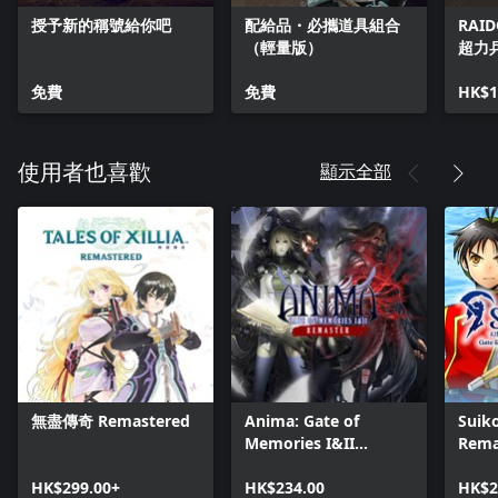
授予新的稱號給你吧
配給品・必攜道具組合
RAID
（輕量版）
超力兵
捆包
免費
免費
HK$1
顯示全部
使用者也喜歡
無盡傳奇 Remastered
Anima: Gate of
Suik
Memories I&II
Rema
Remaster
and 
HK$299.00+
HK$234.00
Unif
HK$2