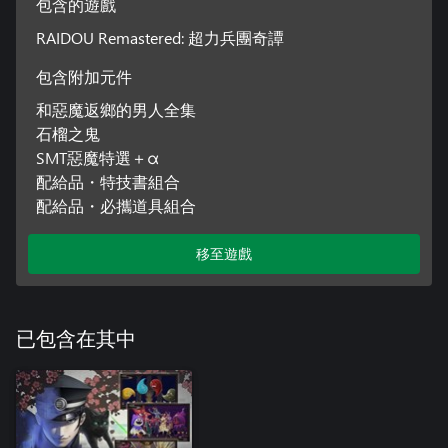
包含的遊戲
RAIDOU Remastered: 超力兵團奇譚
包含附加元件
和惡魔返鄉的男人全集
石榴之鬼
SMT惡魔特選＋α
配給品・特技書組合
配給品・必攜道具組合
移至遊戲
已包含在其中