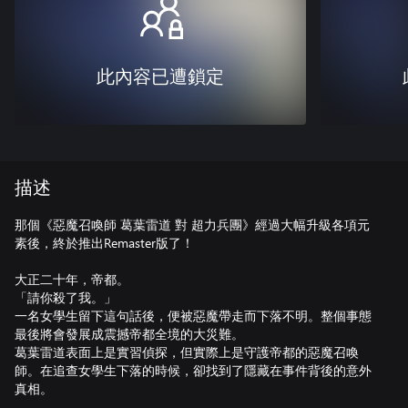
此內容已遭鎖定
描述
那個《惡魔召喚師 葛葉雷道 對 超力兵團》經過大幅升級各項元
素後，終於推出Remaster版了！
大正二十年，帝都。
「請你殺了我。」
一名女學生留下這句話後，便被惡魔帶走而下落不明。整個事態
最後將會發展成震撼帝都全境的大災難。
葛葉雷道表面上是實習偵探，但實際上是守護帝都的惡魔召喚
師。在追查女學生下落的時候，卻找到了隱藏在事件背後的意外
真相。