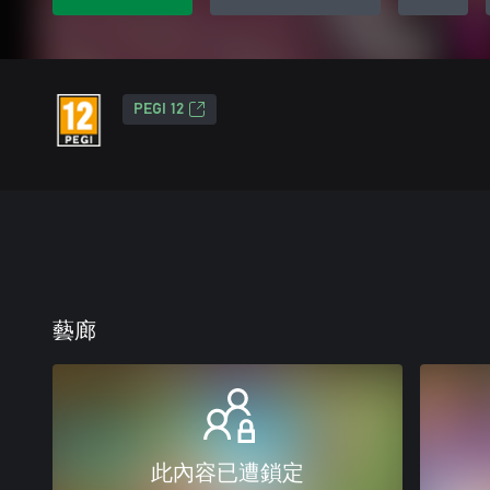
PEGI 12
藝廊
此內容已遭鎖定