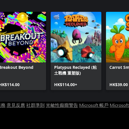
Breakout Beyond
Platypus Reclayed (粘
Carrot S
土戰機 重塑版)
HK$114.00
HK$114.00+
HK$39.00
服務
意見反應
社群準則
光敏性癲癇警告
Microsoft 帳戶
Microsof