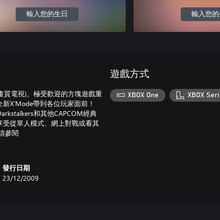
輸入您的生日
輸入您的
遊戲方式
D (高畫質電視)。極受歡迎的方塊遊戲重
XBOX One
XBOX Seri
X’Mode帶到各位玩家面前！
ter、Darkstalkers和其他CAPCOM經典
享受從單人模式、網上對戰或看其
請參閱
發行日期
23/12/2009