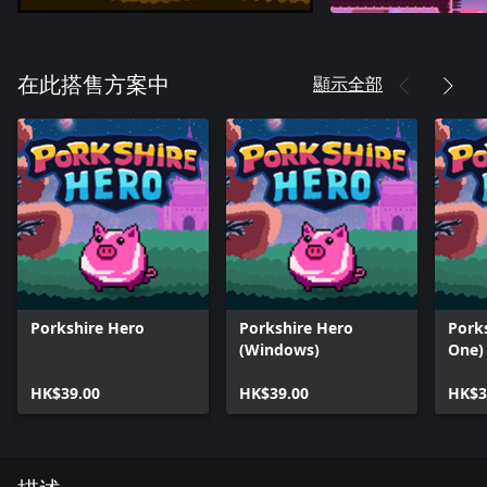
顯示全部
在此搭售方案中
Porkshire Hero
Porkshire Hero
Pork
(Windows)
One)
HK$39.00
HK$39.00
HK$3