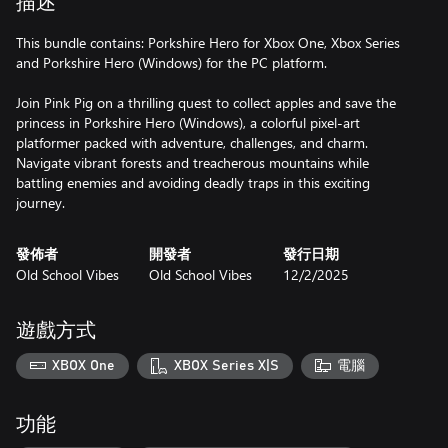
描述
This bundle contains: Porkshire Hero for Xbox One, Xbox Series
and Porkshire Hero (Windows) for the PC platform.
Join Pink Pig on a thrilling quest to collect apples and save the
princess in Porkshire Hero (Windows), a colorful pixel-art
platformer packed with adventure, challenges, and charm.
Navigate vibrant forests and treacherous mountains while
battling enemies and avoiding deadly traps in this exciting
journey.
發佈者
開發者
發行日期
Old School Vibes
Old School Vibes
12/2/2025
遊戲方式
XBOX One
XBOX Series X|S
電腦
功能