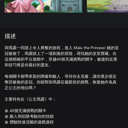
描述
與瑪露一同踏上令人興奮的旅程，進入 Malu the Princess! 她的皇
冠被偷了，瑪露踏上了一場刺激的冒險，尋找她的皇室寶藏。在
這個精確的平台遊戲中，穿越40個充滿挑戰的關卡，敏捷的反應
和技巧將是你最好的盟友。
每個關卡都帶來新的障礙和敵人，等待你去克服，讓你逐步接近
奪回被偷的皇冠。你能幫助瑪露征服眼前的挑戰，恢復她作為真
正公主的地位嗎？
主要特色在《公主瑪露》中：
🎀 40個充滿挑戰的關卡
🎀 敵人和陷阱考驗你的技能
🎀 體驗快速流暢的遊戲過程