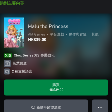
跳到主要內容
Malu the Princess
Afil Games
•
平台遊戲
•
動作與冒險
•
其他
HK$39.00
Xbox Series X|S 專屬強化
智慧傳遞
2 種支援語言
購買
HK$39.00
新增至願望清單
● ● ●