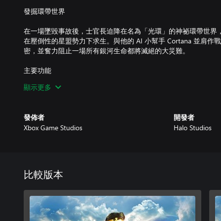
發掘環帶世界
在一場墜毀事故後，士官長迫降在名為「光環」的神祕環帶世界
在壓倒性的星盟勢力下求生。與他的 AI 小幫手 Cortana 並
密，並奮力阻止一場所有銀河生命都將滅絕的大災難。
主要功能
顯示更多
完整戰役，全面重製
重新體驗原始任務，以強化關卡設計、更新的電影場景、提升的
讓節奏更加緊湊，但依舊保留原作的驚奇感、張力和英雄氣息。
發佈者
開發者
Xbox Game Studios
Halo Studios
電影場景與音效，全面革新
經典景致、外星建築和科幻奇觀以全新視覺效果、電影場景和動
新混音，搭配沉浸感加倍的更新音效設計，並由主要配音演員重
戰鬥與武器，全面擴充
比較版本
經典的《Halo》戰鬥手感依舊熟悉，但這次是不同於以往的流
精準操作。首次在《Halo：CE》中登場，9 種來自系列各代的
鬥步槍和針刺步槍，讓你以更多策略迎戰每一場戰鬥。
全新三個前傳任務