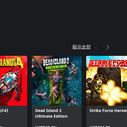
顯示全部
®4》
Dead Island 2
Strike Force Heroe
Ultimate Edition