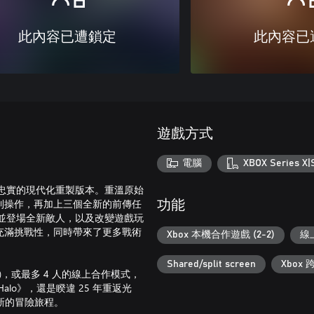
此內容已遭鎖定
此內容已
遊戲方式
電腦
XBOX Series X|
lved》戰役忠實的現代化重製版本。重溫原始
制操作，再加上三個全新的前傳任
功能
庫，並登場全新敵人，以及改變遊戲玩
充滿挑戰性，同時帶來了更多戰術
Xbox 本機合作遊戲 (2-2)
線上
Shared/split screen
Xbox
，或最多 4 人的線上合作模式，
lo》，還是睽違 25 年重返光
又嶄新的冒險旅程。