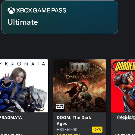
Ultimate
PRAGMATA
DOOM: The Dark
《邊緣禁地
Ages
HK$569.00
-67%