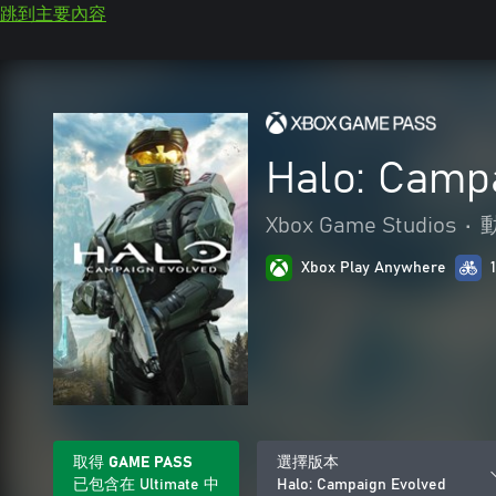
跳到主要內容
Halo: Camp
Xbox Game Studios
•
Xbox Play Anywhere
取得 GAME PASS
選擇版本
已包含在 Ultimate 中
Halo: Campaign Evolved