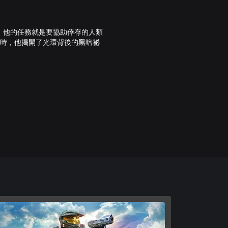
，他的任務就是要協助倖存的人類
肩作戰時，他揭開了光環背後的黑暗祕
導引系統全面重建，精簡後的版本
畫設計重新誕生。遊戲配樂經過重
新錄製語音。
暢精準。奔跑、瞄準並進行更細膩的
經典武器供你選擇，包括能量劍、戰