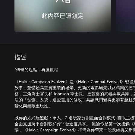
此內容已遭鎖定
描述
"傳奇的起點，再度啟程
《Halo：Campaign Evolved》是《Halo：Combat Evo
故事，並體驗高畫質重製的場景、更新的電影場景以及精簡的控
務，主角為士官長和 Johnson 軍士長。更豐富的武器與載具
法的「骷髏」系統，這些選用的修改工具讓戰鬥變得更加有趣且
變化與無限重玩性。
以你的方式玩遊戲：單人、2 名玩家分割畫面合作模式 (僅限主機)
全面支援跨平台對戰和跨平台進度共享。 無論你是第一次接觸《Ha
環，《Halo：Campaign Evolved》準備為你帶來一段既經典