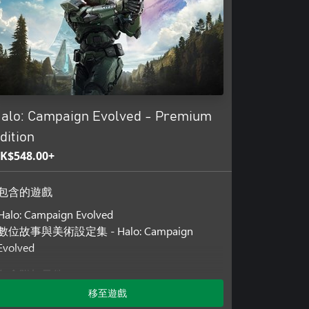
o：Combat Evolved》事件發
作模式中體驗完整戰役，並支援主機和電
alo: Campaign Evolved - Premium
操作一直都是《Halo》樂趣的核
你可以奪取敵方載具，甚至是駕駛可
dition
K$548.00+
中大幅改變遊戲玩法的「骷髏」系
包含的遊戲
和環境配置，持續帶來全新挑戰與
Halo: Campaign Evolved
數位故事與美術設定集 - Halo: Campaign
Evolved
包含附加元件
移至遊戲
Alpha Halo Armory Pack - Halo: Campaign