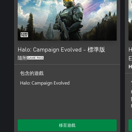
跟士官長和 Johnson 軍士長一同展開全新劇情篇章，故事設定在《Hal
生前，推出了全新的環境、遊戲玩法、角色和敵人。
獨自遊玩或與朋友一起遊玩
在 2 人分割畫面合作模式 (僅限主機) 或最多 4 人的線上合
腦的跨平台對戰和進度共享。
駕駛、奪取、肆虐等刺激操作
Halo: Campaign Evolved - 標準版
H
無論是開著疣豬號疾馳戰場，或者跟好友一起翻個四腳朝天，載具
心所在。現在，設計更加升級：首次在《Halo：CE》中登場，
隨附
E
全面操控的幽靈坦克，同時製造出令人難忘的混亂場景。
H
包含的遊戲
重混戰役，體驗無限重玩性
使用「重混戰役」功能來返回任意任務，並透過《Halo》戰役
Halo: Campaign Evolved
統，重混遊戲體驗。這些選用的修正工具可隨機變化武器、敵人
移至遊戲