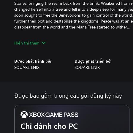
Stones, bringing the realm back from the brink. Weakened from r
changed herself into a tree and fell into a deep sleep for many yea
soon sought to free the Benevodons to gain control of the world. 
further their plot and destabilize the kingdoms. Peace was at an 
disappear from the world and the Mana Tree started to wither...
KEY FEATURES
Hiển thị thêm
Revamped 3D Graphics
Trials of Mana is a full 3D remake of the third game in the Mana se
as Seiken Densetsu 3. The entire game has been fully rebuilt fr
Được phát hành bởi
Được phát triển bởi
graphics.
SQUARE ENIX
SQUARE ENIX
Pick your Party
Players can choose their favorite protagonist and two companions 
story will play out in different ways depending on the combinatio
companions in the party.
Được bao gồm trong các gói đăng ký này
Battles and Character Growth
Will you go for light or darkness? Create different character type
Character growth has been re-worked, adding in a new “abilities” 
each character, to expand the breadth of customization. Build the
Chỉ dành cho PC
thrilling battle system with expanded action gameplay.