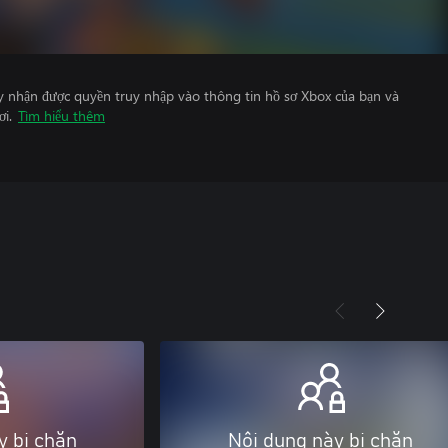
y nhận được quyền truy nhập vào thông tin hồ sơ Xbox của bạn và
ơi.
Tìm hiểu thêm
y bị chặn
Nội dung này bị chặn