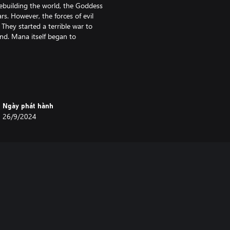
ebuilding the world, the Goddess
rs. However, the forces of evil
They started a terrible war to
end. Mana itself began to
ries, originally released in Japan
om the ground up with modern 3D
Ngày phát hành
26/9/2024
from six different characters. The
n of the protagonist and
s with the class change system!
mechanic and a fourth class for
 party you want to enjoy a