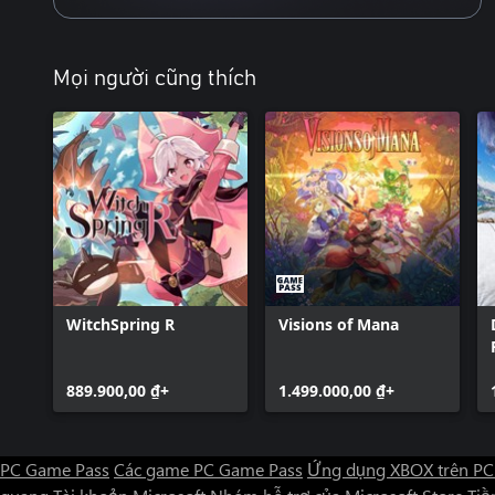
Music
New arrangements for a total of 60 music tracks, overseen by comp
possible to switch between the original and arranged soundtracks 
Mọi người cũng thích
WitchSpring R
Visions of Mana
889.900,00 ₫+
1.499.000,00 ₫+
PC Game Pass
Các game PC Game Pass
Ứng dụng XBOX trên PC