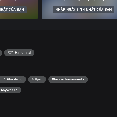
NHẬT CỦA BẠN
NHẬP NGÀY SINH NHẬT CỦA BẠN
Handheld
 mới Khả dụng
60fps+
Xbox achievements
y Anywhere