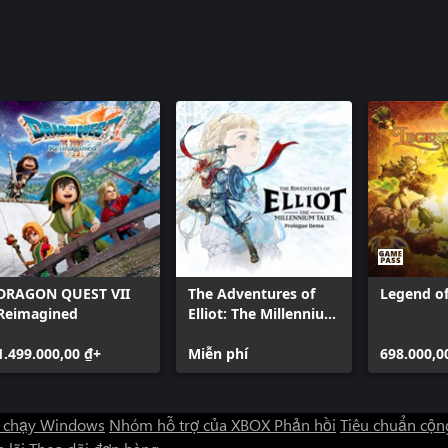
oser Kikuta Hiroki. It is also
freely.
DRAGON QUEST VII
The Adventures of
Legend o
Reimagined
Elliot: The Millennium
Tales Prologue Demo
1.499.000,00 ₫+
Miễn phí
698.000,0
 chạy Windows
Nhóm hỗ trợ của XBOX
Phản hồi
Tiêu chuẩn cộn