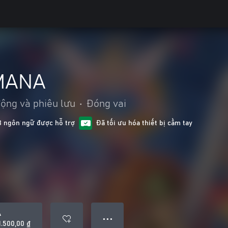
 MANA
ộng và phiêu lưu
•
Đóng vai
8 ngôn ngữ được hỗ trợ
Đã tối ưu hóa thiết bị cầm tay
A
● ● ●
1.500,00 ₫