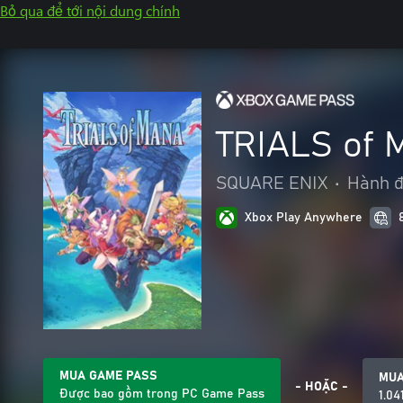
Bỏ qua để tới nội dung chính
TRIALS of
SQUARE ENIX
•
Hành đ
Xbox Play Anywhere
MUA GAME PASS
MU
- HOẶC -
Được bao gồm trong PC Game Pass
1.04