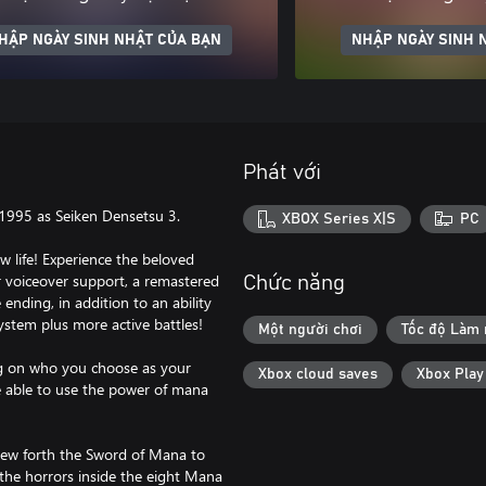
HẬP NGÀY SINH NHẬT CỦA BẠN
NHẬP NGÀY SINH 
Phát với
n 1995 as Seiken Densetsu 3.
XBOX Series X|S
PC
w life! Experience the beloved
 voiceover support, a remastered
Chức năng
nding, in addition to an ability
ystem plus more active battles!
Một người chơi
Tốc độ Làm
ng on who you choose as your
Xbox cloud saves
Xbox Pla
 able to use the power of mana
ew forth the Sword of Mana to
the horrors inside the eight Mana