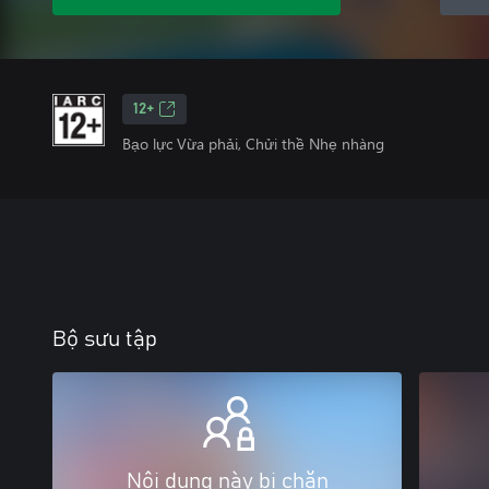
12+
Bạo lực Vừa phải, Chửi thề Nhẹ nhàng
Bộ sưu tập
Nội dung này bị chặn