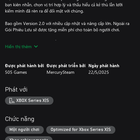
bạn kiên nhẫn, chọn vị trí hợp lý và thấu hiểu cả kẻ thù lẫn lưỡi
kiếm mình đã rèn ra để đối mặt với chúng.
Bao gồm Version 2.0 với nhiều cập nhật và nâng cấp lớn. Ngoài ra
Gói Phiêu Lưu sẽ được tặng miễn phí cho toàn bộ người chơi.
Cốt lõi của Blades of Fire nằm ở hệ thống rèn, nhưng đây không
Hiển thị thêm
đơn thuần là chế tạo, mà là sự cam kết.
Bằng những lựa chọn có chủ đích, vũ khí được rèn tại đe sẽ bị định
Được phát hành bởi
Được phát triển bởi
Ngày phát hành
hình vĩnh viễn về hành vi, độ cân bằng và mục đích sử dụng.
505 Games
MercurySteam
22/5/2025
Không có loot vô tận. Không có trang bị dùng rồi bỏ.
MỖI LƯỠI KIẾM PHẢN ÁNH:
Phát với
•Vật liệu bạn chọn.
•Kẻ thù bạn chuẩn bị đối mặt.
XBOX Series X|S
•Con đường chiến binh bạn quyết định theo đuổi.
CHIẾN ĐẤU CÓ TRỌNG LƯỢNG VÀ HỆ QUẢ
Chức năng
•Thời gian, khoảng cách, thể lực và phòng thủ quan trọng hơn tấn
công.
Một người chơi
Optimized for Xbox Series X|S
•Sự hấp tấp sẽ bị trừng phạt và óc quan sát sẽ mang lại phần