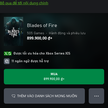
Bỏ qua để tới nội dung chính
Blades of Fire
505 Games
•
Hành động và phiêu lưu
899.900,00 ₫+
Được tối ưu hóa cho Xbox Series X|S
11 ngôn ngữ được hỗ trợ
MUA
899.900,00 ₫+
THÊM VÀO DANH SÁCH MONG MUỐN
● ● ●