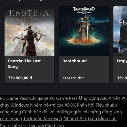
Enotria: The Last
Deathbound
Empy
Song
779.900,00 ₫
Xem trò chơi
329.9
PC Game Pass
Các game PC Game Pass
Ứng dụng XBOX trên PC
chạy Windows
Nhóm hỗ trợ của XBOX
Phản hồi
Tiêu chuẩn
cộng đồng
Cảnh báo đối với những người bị chứng động kinh
cảm quang
Tài khoản Microsoft
Nhóm hỗ trợ của Microsoft
Store
Tiền lãi
Theo dõi đơn hàng