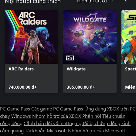
Hiển thị tất cả
Mọi người cũng thích
ARC Raiders
Wildgate
Spect
740.000,00 ₫+
385.000,00 ₫+
Miễn
PC Game Pass
Các game PC Game Pass
Ứng dụng XBOX trên PC
chạy Windows
Nhóm hỗ trợ của XBOX
Phản hồi
Tiêu chuẩn
cộng đồng
Cảnh báo đối với những người bị chứng động kinh
cảm quang
Tài khoản Microsoft
Nhóm hỗ trợ của Microsoft