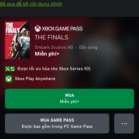
Bỏ qua để tới nội dung chính
THE FINALS
Embark Studios AB
•
Bắn súng
Miễn phí+
Được tối ưu hóa cho Xbox Series X|S
Xbox Play Anywhere
MUA
Miễn phí+
MUA GAME PASS
● ● ●
Được bao gồm trong PC Game Pass