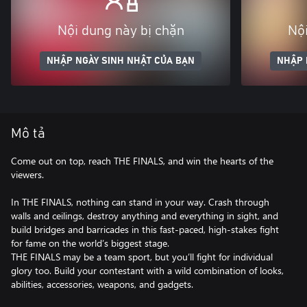
Nội dung này bị chặn
Nội
NHẬP NGÀY SINH NHẬT CỦA BẠN
NHẬP 
Mô tả
Come out on top, reach THE FINALS, and win the hearts of the
viewers.
In THE FINALS, nothing can stand in your way. Crash through
walls and ceilings, destroy anything and everything in sight, and
build bridges and barricades in this fast-paced, high-stakes fight
for fame on the world’s biggest stage.
THE FINALS may be a team sport, but you’ll fight for individual
glory too. Build your contestant with a wild combination of looks,
abilities, accessories, weapons, and gadgets.