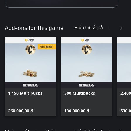
Hiển thị tất cả
Add-ons for this game
1,150 Multibucks
500 Multibucks
2,40
260.000,00 ₫
130.000,00 ₫
530.0