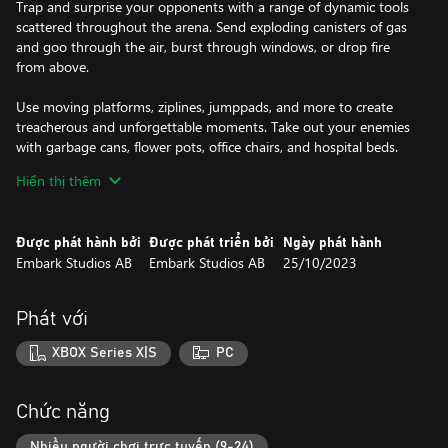
Trap and surprise your opponents with a range of dynamic tools
scattered throughout the arena. Send exploding canisters of gas
and goo through the air, burst through windows, or drop fire
from above.
Use moving platforms, ziplines, jumppads, and more to create
treacherous and unforgettable moments. Take out your enemies
with garbage cans, flower pots, office chairs, and hospital beds.
Hiển thị thêm
Only your imagination sets the limits.
Được phát hành bởi
Được phát triển bởi
Ngày phát hành
Embark Studios AB
Embark Studios AB
25/10/2023
Phát với
XBOX Series X|S
PC
Chức năng
Nhiều người chơi trực tuyến (9-24)