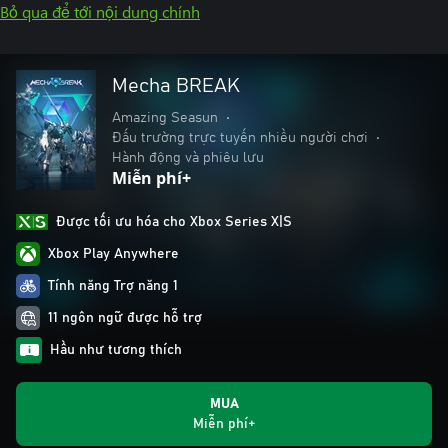
Bỏ qua để tới nội dung chính
Mecha BREAK
Amazing Seasun
•
Đấu trường trực tuyến nhiều người chơi
•
Hành động và phiêu lưu
Miễn phí+
Được tối ưu hóa cho Xbox Series X|S
Xbox Play Anywhere
Tính năng Trợ năng 1
11 ngôn ngữ được hỗ trợ
Hầu như tương thích
MUA
Miễn phí+