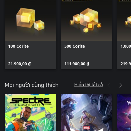
100 Corite
500 Corite
1,000
21.900,00 ₫
111.900,00 ₫
219.9
Hiển thị tất cả
Mọi người cũng thích