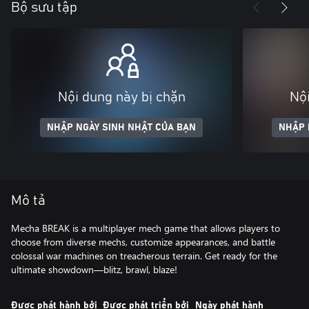
Bộ sưu tập
Nội dung này bị chặn
Nội
NHẬP NGÀY SINH NHẬT CỦA BẠN
NHẬP 
Mô tả
Mecha BREAK is a multiplayer mech game that allows players to
choose from diverse mechs, customize appearances, and battle
colossal war machines on treacherous terrain. Get ready for the
ultimate showdown—blitz, brawl, blaze!
Được phát hành bởi
Được phát triển bởi
Ngày phát hành