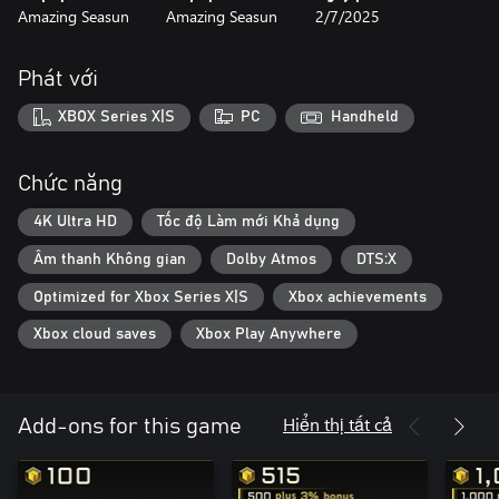
Amazing Seasun
Amazing Seasun
2/7/2025
Phát với
XBOX Series X|S
PC
Handheld
Chức năng
4K Ultra HD
Tốc độ Làm mới Khả dụng
Âm thanh Không gian
Dolby Atmos
DTS:X
Optimized for Xbox Series X|S
Xbox achievements
Xbox cloud saves
Xbox Play Anywhere
Hiển thị tất cả
Add-ons for this game