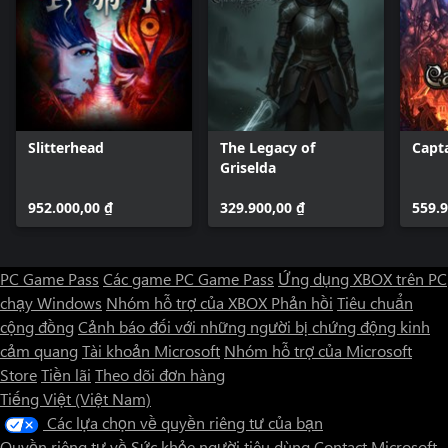
Slitterhead
The Legacy of
Capt
Griselda
952.000,00 ₫
329.900,00 ₫
559.9
PC Game Pass
Các game PC Game Pass
Ứng dụng XBOX trên PC
chạy Windows
Nhóm hỗ trợ của XBOX
Phản hồi
Tiêu chuẩn
cộng đồng
Cảnh báo đối với những người bị chứng động kinh
cảm quang
Tài khoản Microsoft
Nhóm hỗ trợ của Microsoft
Store
Tiền lãi
Theo dõi đơn hàng
Tiếng Việt (Việt Nam)
Các lựa chọn về quyền riêng tư của bạn
Quyền riêng tư về Sức khỏe người tiêu dùng
Contact Microsoft