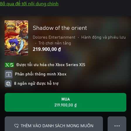
Bỏ qua để tới nội dung chính
Shadow of the orient
Dolores Entertainment
•
Hành động và phiêu lưu
•
Trò chơi nền tảng
219.900,00 ₫
Được tối ưu hóa cho Xbox Series X|S
Phân phối thông minh Xbox
8 ngôn ngữ được hỗ trợ
MUA
219.900,00 ₫
THÊM VÀO DANH SÁCH MONG MUỐN
● ● ●