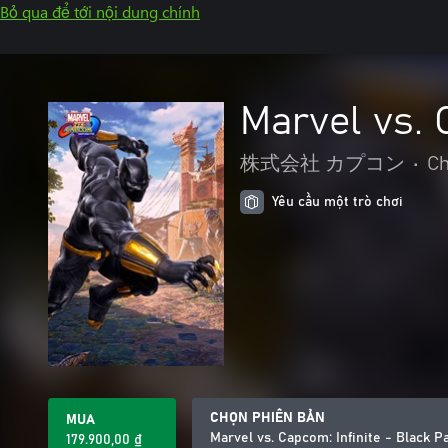
Bỏ qua để tới nội dung chính
Marvel vs. 
株式会社 カプコン
•
Ch
Yêu cầu một trò chơi
CHỌN PHIÊN BẢN
MUA
Marvel vs. Capcom: Infinite - Black P
179.900,00 ₫