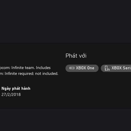
Phát với
pcom: Infinite team. Includes
XBOX One
XBOX Seri
 Infinite required; not included.
Ngày phát hành
27/2/2018