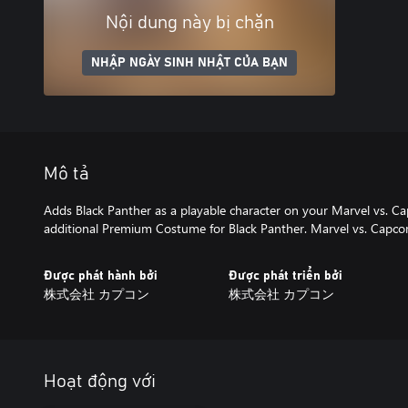
Nội dung này bị chặn
NHẬP NGÀY SINH NHẬT CỦA BẠN
Mô tả
Adds Black Panther as a playable character on your Marvel vs. Ca
additional Premium Costume for Black Panther. Marvel vs. Capcom:
Được phát hành bởi
Được phát triển bởi
株式会社 カプコン
株式会社 カプコン
Hoạt động với