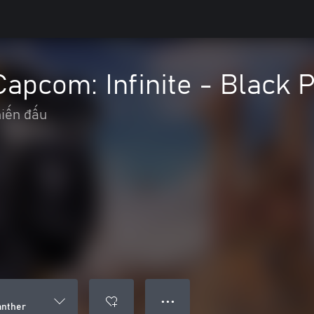
Capcom: Infinite - Black 
iến đấu
● ● ●
anther