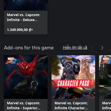
Marvel vs. Capcom:
Infinite - Deluxe
Edition
1.349.900,00 ₫+
Hiển thị tất cả
Add-ons for this game
Marvel vs. Capcom:
Marvel vs. Capcom:
Marv
Infinite - Superior
Infinite Character
Infin