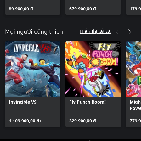
Spider-Man Costume
Pass
89.900,00 ₫
679.900,00 ₫
179.9
Hiển thị tất cả
Mọi người cũng thích
Invincible VS
Fly Punch Boom!
Migh
Power
Rewi
1.109.900,00 ₫+
329.900,00 ₫
779.9