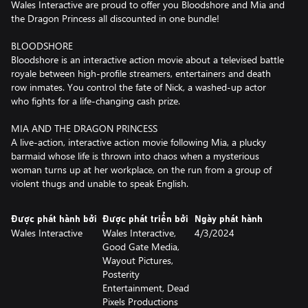
Wales Interactive are proud to offer you Bloodshore and Mia and
the Dragon Princess all discounted in one bundle!
BLOODSHORE
Bloodshore is an interactive action movie about a televised battle
royale between high-profile streamers, entertainers and death
row inmates. You control the fate of Nick, a washed-up actor
who fights for a life-changing cash prize.
MIA AND THE DRAGON PRINCESS
A live-action, interactive action movie following Mia, a plucky
barmaid whose life is thrown into chaos when a mysterious
woman turns up at her workplace, on the run from a group of
violent thugs and unable to speak English.
Được phát hành bởi
Được phát triển bởi
Ngày phát hành
Wales Interactive
Wales Interactive,
4/3/2024
Good Gate Media,
Wayout Pictures,
Posterity
Entertainment, Dead
Pixels Productions