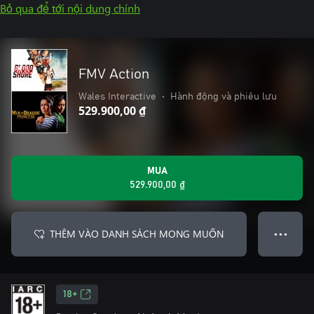
Bỏ qua để tới nội dung chính
FMV Action
Wales Interactive
•
Hành động và phiêu lưu
529.900,00 ₫
MUA
529.900,00 ₫
THÊM VÀO DANH SÁCH MONG MUỐN
● ● ●
18+