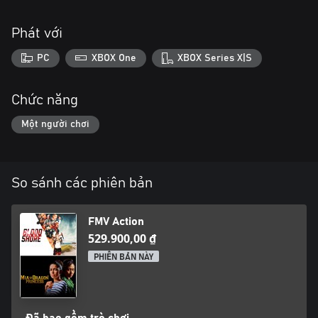
Phát với
PC
XBOX One
XBOX Series X|S
Chức năng
Một người chơi
So sánh các phiên bản
FMV Action
529.900,00 ₫
PHIÊN BẢN NÀY