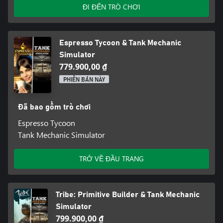
ĐI ĐẾN TRÒ CHƠI
Espresso Tycoon & Tank Mechanic
Simulator
779.900,00 ₫
PHIÊN BẢN NÀY
Đã bao gồm trò chơi
Espresso Tycoon
Tank Mechanic Simulator
TRỞ VỀ ĐẦU TRANG
Tribe: Primitive Builder & Tank Mechanic
Simulator
799.900,00 ₫