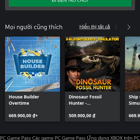
ĐI ĐẾN TRÒ CHƠI
Hiển thị tất cả
Mọi người cũng thích
House Builder
Dinosaur Fossil
Ship
Overtime
Hunter -
Simu
Paleontology
669.900,00 ₫+
Simulator
509.900,00 ₫
669.9
PC Game Pass
Các game PC Game Pass
Ứng dụng XBOX trên PC