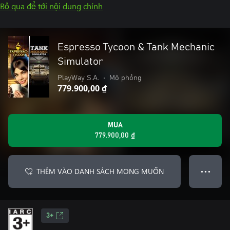
Bỏ qua để tới nội dung chính
Espresso Tycoon & Tank Mechanic
Simulator
PlayWay S.A.
•
Mô phỏng
779.900,00 ₫
MUA
779.900,00 ₫
THÊM VÀO DANH SÁCH MONG MUỐN
● ● ●
3+