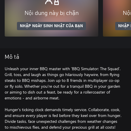
Nội dung này bị chặn
Nội
NHẬP NGÀY SINH NHẬT CỦA BẠN
NHẬP 
Mô tả
Unleash your inner BBQ master with 'BBQ Simulator: The Squad'.
Grill, toss, and laugh as things go hilariously haywire, from flying
steaks to BBQ mishaps. Join up to 8 friends in multiplayer co-op
or fly solo. Whether you're out for a tranquil BBQ in your garden
or aiming to dish out a feast, be ready for a rollercoaster of
emotions - and airborne meat.
Hunger's ticking clock demands timely service. Collaborate, cook,
and ensure every player is fed before they keel over from hunger.
Divide tasks, face unexpected challenges from weather changes
to mischievous flies, and defend your precious grill at all costs!