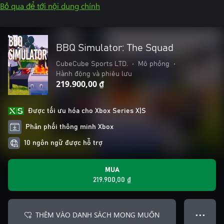
Bỏ qua để tới nội dung chính
BBQ Simulator: The Squad
CubeCube Sports LTD.
•
Mô phỏng
•
Hành động và phiêu lưu
219.900,00 ₫
Được tối ưu hóa cho Xbox Series X|S
Phân phối thông minh Xbox
10 ngôn ngữ được hỗ trợ
MUA
219.900,00 ₫
THÊM VÀO DANH SÁCH MONG MUỐN
● ● ●