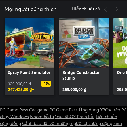
Hiển thị tất cả
Mọi người cũng thích
Spray Paint Simulator
Bridge Constructor
One 
Studio
329.900,00 ₫
-25%
247.425,00 ₫+
269.900,00 ₫
205.0
PC Game Pass
Các game PC Game Pass
Ứng dụng XBOX trên PC
chạy Windows
Nhóm hỗ trợ của XBOX
Phản hồi
Tiêu chuẩn
cộng đồng
Cảnh báo đối với những người bị chứng động kinh