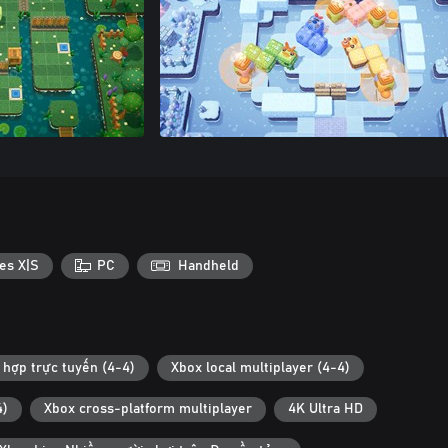
es X|S
PC
Handheld
 hợp trực tuyến (4-4)
Xbox local multiplayer (4-4)
4)
Xbox cross-platform multiplayer
4K Ultra HD