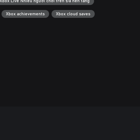
Xbox Live Nhiều người chơi trên Đa nền tảng
Xbox achievements
Xbox cloud saves