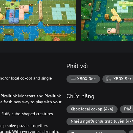
Phát với
nd/or local co-op) and single
XBOX One
XBOX Seri
 PixelJunk Monsters and PixelJunk
Chức năng
 a fresh new way to play with your
Xbox local co-op (4-4)
Phối
 fluffy cube-shaped creatures
Nhiều người chơi trực tuyến (4-
elp solve puzzles together.
ur aid. With everyone's strength,