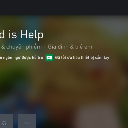
d is Help
 & chuyện phiếm
•
Gia đình & trẻ em
16 ngôn ngữ được hỗ trợ
Đã tối ưu hóa thiết bị cầm tay
● ● ●