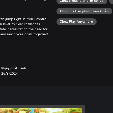
Xbox cross-platform co-op
Chuột và Bàn phím Điều khiển
n jump right in. You'll control
Xbox Play Anywhere
level, to clear challenges.
ate, necessitating the need for
 and reach your goals together!
based on their situations. By using
t friends as if they were right next
Ngày phát hành
26/9/2024
our players in any configuration.
generations—from children to