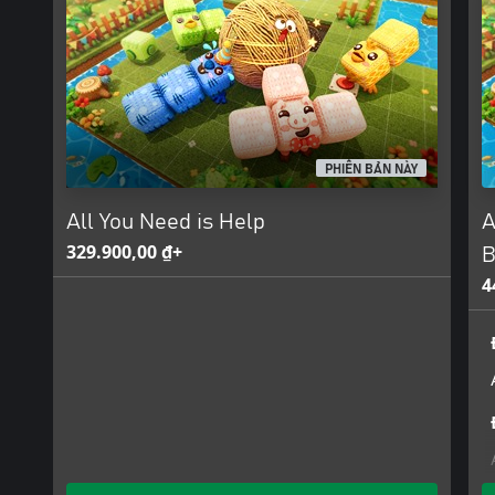
PHIÊN BẢN NÀY
All You Need is Help
A
329.900,00 ₫+
B
4