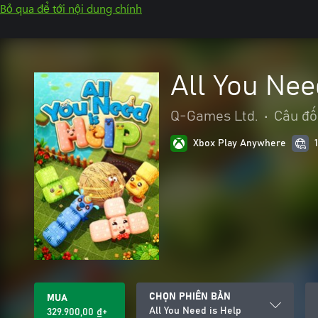
Bỏ qua để tới nội dung chính
All You Nee
Q-Games Ltd.
•
Câu đố
Xbox Play Anywhere
CHỌN PHIÊN BẢN
MUA
All You Need is Help
329.900,00 ₫+