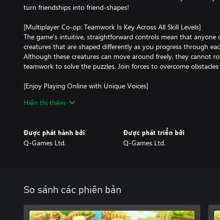
turn friendships into friend-shapes!
[Multiplayer Co-op: Teamwork Is Key Across All Skill Levels]
The game's intuitive, straightforward controls mean that anyone ca
creatures that are shaped differently as you progress through each 
Although these creatures can move around freely, they cannot rot
teamwork to solve the puzzles. Join forces to overcome obstacles
[Enjoy Playing Online with Unique Voices]
The simple controls allow the creatures to express various voices 
Hiển thị thêm
the voice feature, you can enjoy lively gaming sessions with distan
to you.
Được phát hành bởi
Được phát triển bởi
[Co-op Play, Combined Local and Online]
Q-Games Ltd.
Q-Games Ltd.
Whether you prefer playing locally or online, the game supports f
This cooperative-centric game is designed for enjoyment across 
grandparents—making it perfect for family and friends.
So sánh các phiên bản