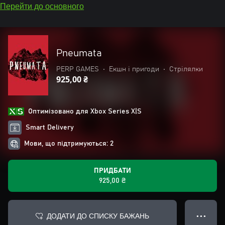
Перейти до основного
Pneumata
PERP GAMES
•
Екшн і пригоди
•
Стрілялки
925,00 ₴
Оптимізовано для Xbox Series X|S
Smart Delivery
Мови, що підтримуються: 2
ПРИДБАТИ
925,00 ₴
ДОДАТИ ДО СПИСКУ БАЖАНЬ
● ● ●