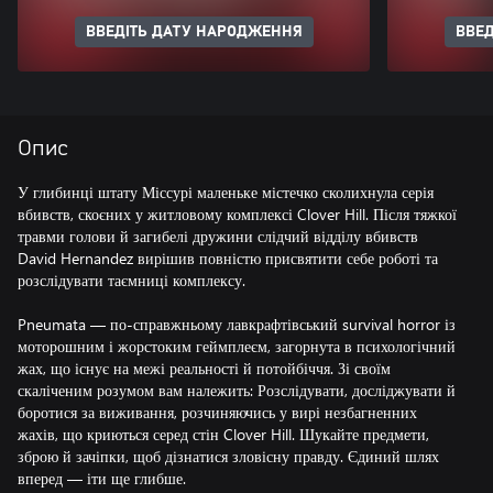
ВВЕДІТЬ ДАТУ НАРОДЖЕННЯ
ВВЕД
Опис
У глибинці штату Міссурі маленьке містечко сколихнула серія
вбивств, скоєних у житловому комплексі Clover Hill. Після тяжкої
травми голови й загибелі дружини слідчий відділу вбивств
David Hernandez вирішив повністю присвятити себе роботі та
розслідувати таємниці комплексу.
Pneumata — по-справжньому лавкрафтівський survival horror із
моторошним і жорстоким геймплеєм, загорнута в психологічний
жах, що існує на межі реальності й потойбіччя. Зі своїм
скаліченим розумом вам належить: Розслідувати, досліджувати й
боротися за виживання, розчиняючись у вирі незбагненних
жахів, що криються серед стін Clover Hill. Шукайте предмети,
зброю й зачіпки, щоб дізнатися зловісну правду. Єдиний шлях
вперед — іти ще глибше.