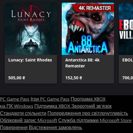
Lunacy: Saint Rhodes
Antarctica 88: 4k
EBOL
Remaster
505,00 ₴
152,50 ₴
700,0
PC Game Pass
Ігри PC Game Pass
Програма XBOX
на ПК Windows
Підтримка XBOX
Зворотний зв’язок
Стандарти спільноти
Попередження про світлочутливість
Обліковий запис Microsoft
Служба підтримки Microsoft Store
Повернення
Відстеження замовлень